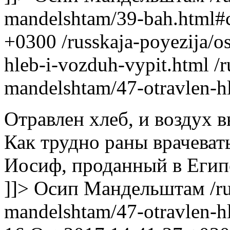
mandelshtam/39-bah.html#
+0300
/russkaja-poyezija/
hleb-i-vozduh-vypit.html
/
mandelshtam/47-otravlen-h
Отравлен хлеб, и воздух в
Как трудно раны врачеват
Иосиф, проданный в Егип
]]>
Осип Мандельштам
/r
mandelshtam/47-otravlen-h