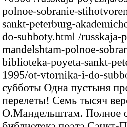
polnoe-sobranie-stihotvoren
sankt-peterburg-akademiche
do-subboty.html
/russkaja-
mandelshtam-polnoe-sobrani
biblioteka-poyeta-sankt-pe
1995/ot-vtornika-i-do-subb
субботы Одна пустыня про
перелеты! Семь тысяч вер
О.Мандельштам. Полное с
библиотека поэта.Санкт-