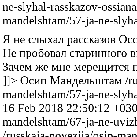
ne-slyhal-rasskazov-ossiana
mandelshtam/57-ja-ne-slyha
Я не слыхал рассказов Осс
Не пробовал старинного в
Зачем же мне мерещится п
]]>
Осип Мандельштам
/r
mandelshtam/57-ja-ne-slyha
16 Feb 2018 22:50:12 +03
mandelshtam/67-ja-ne-uviz
/russkaja-poyezija/osip-ma