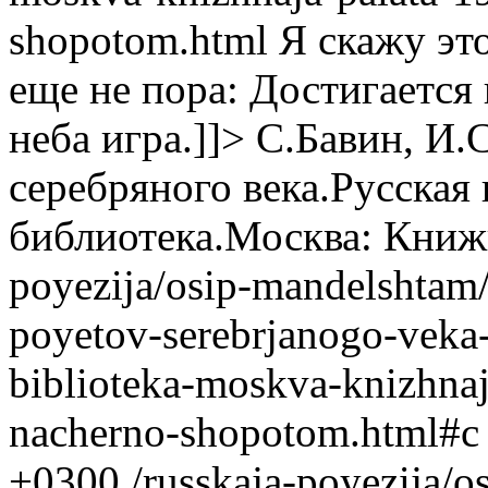
shopotom.html
Я скажу эт
еще не пора: Достигается
неба игра.]]>
С.Бавин, И.
серебряного века.Русская
библиотека.Москва: Книжн
poyezija/osip-mandelshtam/
poyetov-serebrjanogo-veka-
biblioteka-moskva-knizhnaj
nacherno-shopotom.html#c
+0300
/russkaja-poyezija/