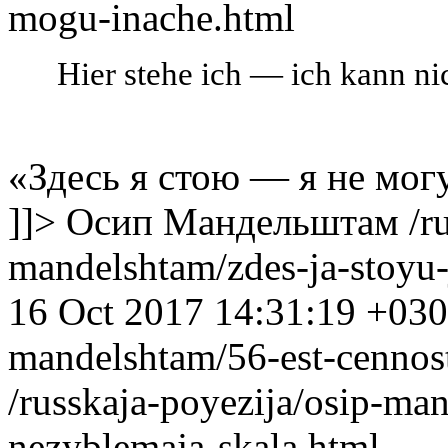
mogu-inache.html
Hier stehe ich — ich kann ni
«Здесь я стою — я не мог
]]>
Осип Мандельштам
/r
mandelshtam/zdes-ja-stoyu
16 Oct 2017 14:31:19 +03
mandelshtam/56-est-cennost
/russkaja-poyezija/osip-ma
nezyblemaja-skala.html