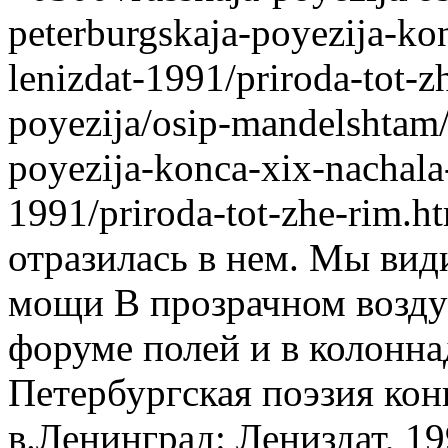
peterburgskaja-poyezija-ko
lenizdat-1991/priroda-tot-z
poyezija/osip-mandelshtam/
poyezija-konca-xix-nachala
1991/priroda-tot-zhe-rim.h
отразилась в нем. Мы вид
мощи В прозрачном воздух
форуме полей и в колонна
Петербургская поэзия ко
в.Ленинград: Лениздат, 19