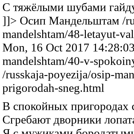
С тяжёлыми шубами гайд
]]>
Осип Мандельштам
/r
mandelshtam/48-letayut-val
Mon, 16 Oct 2017 14:28:0
mandelshtam/40-v-spokoiny
/russkaja-poyezija/osip-ma
prigorodah-sneg.html
В спокойных пригородах 
Сгребают дворники лопат
Я с мужиками бородатым