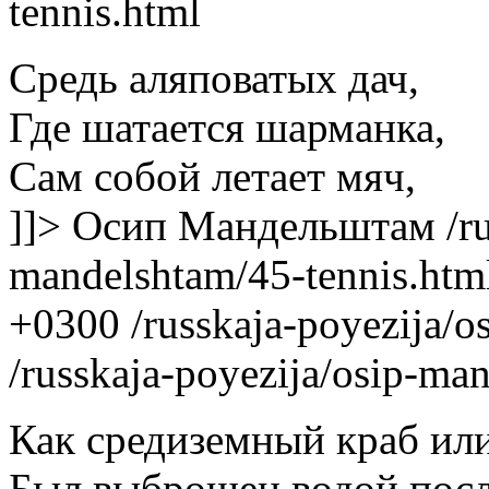
tennis.html
Средь аляповатых дач,
Где шатается шарманка,
Сам собой летает мяч,
]]>
Осип Мандельштам
/r
mandelshtam/45-tennis.htm
+0300
/russkaja-poyezija/
/russkaja-poyezija/osip-ma
Как средиземный краб или
Был выброшен водой посл