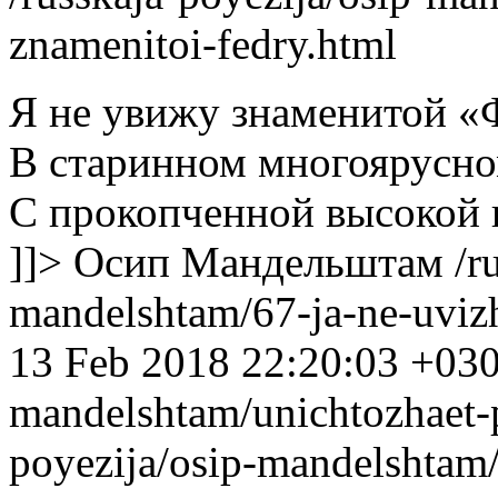
znamenitoi-fedry.html
Я не увижу знаменитой «
В старинном многоярусно
С прокопченной высокой 
]]>
Осип Мандельштам
/r
mandelshtam/67-ja-ne-uviz
13 Feb 2018 22:20:03 +03
mandelshtam/unichtozhaet-
poyezija/osip-mandelshtam