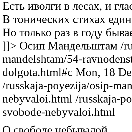
Есть иволги в лесах, и гл
В тонических стихах един
Но только раз в году быва
]]>
Осип Мандельштам
/r
mandelshtam/54-ravnodenstv
dolgota.html#c
Mon, 18 De
/russkaja-poyezija/osip-ma
nebyvaloi.html
/russkaja-p
svobode-nebyvaloi.html
О свободе небывалой