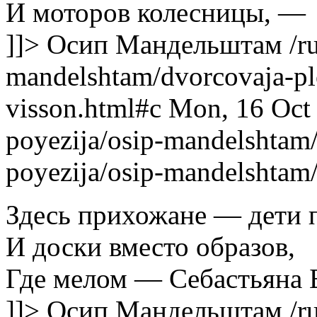
И моторов колесницы, —
]]>
Осип Мандельштам
/r
mandelshtam/dvorcovaja-pl
visson.html#c
Mon, 16 Oct
poyezija/osip-mandelshtam
poyezija/osip-mandelshtam
Здесь прихожане — дети 
И доски вместо образов,
Где мелом — Себастьяна 
]]>
Осип Мандельштам
/r