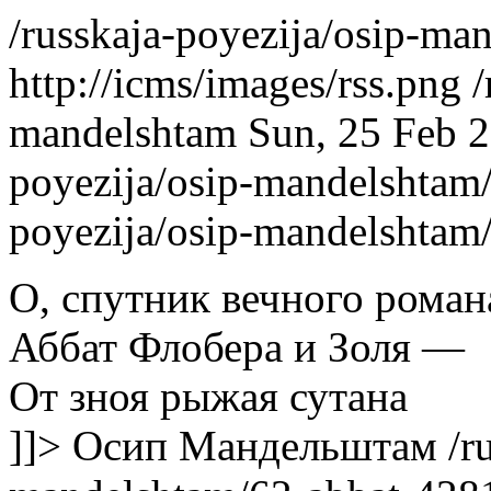
/russkaja-poyezija/osip-m
http://icms/images/rss.png
/
mandelshtam
Sun, 25 Feb 
poyezija/osip-mandelshtam
poyezija/osip-mandelshtam
О, спутник вечного роман
Аббат Флобера и Золя —
От зноя рыжая сутана
]]>
Осип Мандельштам
/r