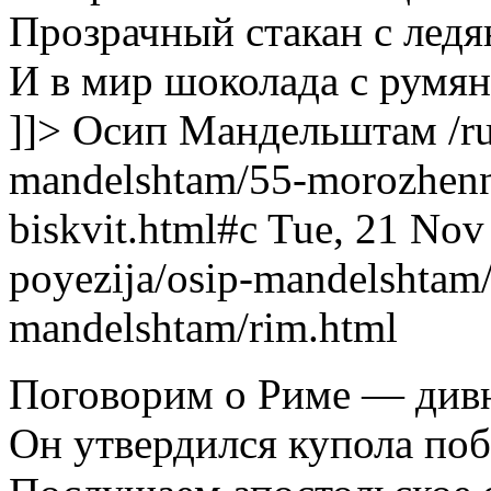
Прозрачный стакан с лед
И в мир шоколада с румян
]]>
Осип Мандельштам
/r
mandelshtam/55-morozhenn
biskvit.html#c
Tue, 21 Nov
poyezija/osip-mandelshtam
mandelshtam/rim.html
Поговорим о Риме — див
Он утвердился купола поб