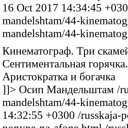
16 Oct 2017 14:34:45 +03
mandelshtam/44-kinematogr
mandelshtam/44-kinematogr
Кинематограф. Три скаме
Сентиментальная горячка.
Аристократка и богачка
]]>
Осип Мандельштам
/r
mandelshtam/44-kinematog
14:32:55 +0300
/russkaja-
ponyne-na-afone.html
/russ