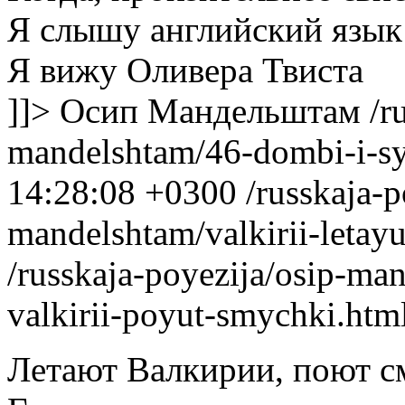
Я слышу английский язы
Я вижу Оливера Твиста
]]>
Осип Мандельштам
/r
mandelshtam/46-dombi-i-s
14:28:08 +0300
/russkaja-p
mandelshtam/valkirii-letayu
/russkaja-poyezija/osip-man
valkirii-poyut-smychki.htm
Летают Валкирии, поют 