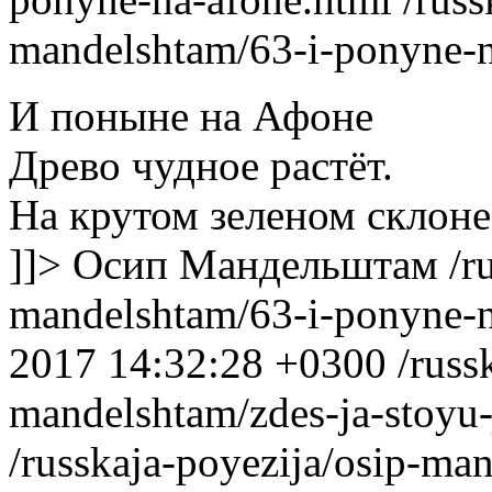
mandelshtam/63-i-ponyne-n
И поныне на Афоне
Древо чудное растёт.
На крутом зеленом склоне
]]>
Осип Мандельштам
/r
mandelshtam/63-i-ponyne-n
2017 14:32:28 +0300
/russ
mandelshtam/zdes-ja-stoyu
/russkaja-poyezija/osip-man