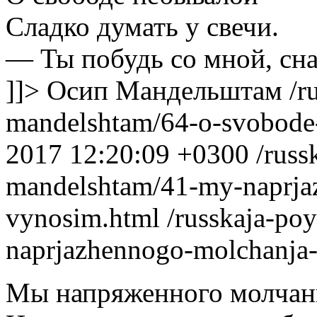
Сладко думать у свечи.
— Ты побудь со мной, сн
]]>
Осип Мандельштам
/r
mandelshtam/64-o-svobode
2017 12:20:09 +0300
/russ
mandelshtam/41-my-naprja
vynosim.html
/russkaja-po
naprjazhennogo-molchanja
Мы напряженного молчан