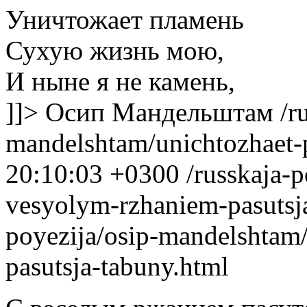
Уничтожает пламень
Сухую жизнь мою,
И ныне я не камень,
]]>
Осип Мандельштам
/r
mandelshtam/unichtozhaet-
20:10:03 +0300
/russkaja-
vesyolym-rzhaniem-pasutsj
poyezija/osip-mandelshtam
pasutsja-tabuny.html