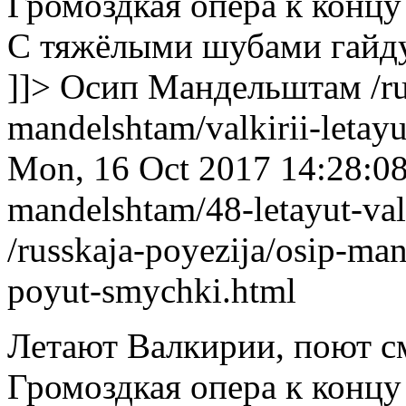
Громоздкая опера к концу 
С тяжёлыми шубами гайд
]]>
Осип Мандельштам
/r
mandelshtam/valkirii-letay
Mon, 16 Oct 2017 14:28:0
mandelshtam/48-letayut-val
/russkaja-poyezija/osip-man
poyut-smychki.html
Летают Валкирии, поют с
Громоздкая опера к концу 