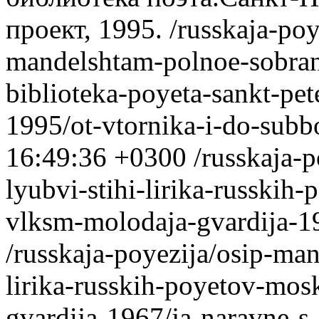
проект, 1995.
/russkaja-po
mandelshtam-polnoe-sobrani
biblioteka-poyeta-sankt-pe
1995/ot-vtornika-i-do-subb
16:49:36 +0300
/russkaja-
lyubvi-stihi-lirika-russkih
vlksm-molodaja-gvardija-1
/russkaja-poyezija/osip-man
lirika-russkih-poyetov-mo
gvardija-1967/ja-naravne-s