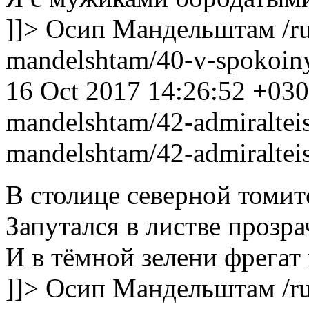
]]>
Осип Мандельштам
/r
mandelshtam/40-v-spokoiny
16 Oct 2017 14:26:52 +03
mandelshtam/42-admiraltei
mandelshtam/42-admiraltei
В столице северной томит
Запутался в листве прозр
И в тёмной зелени фрегат
]]>
Осип Мандельштам
/r