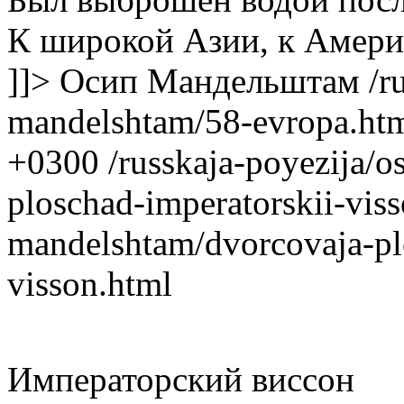
К широкой Азии, к Амери
]]>
Осип Мандельштам
/r
mandelshtam/58-evropa.ht
+0300
/russkaja-poyezija/
ploschad-imperatorskii-vis
mandelshtam/dvorcovaja-pl
visson.html
Императорский виссон