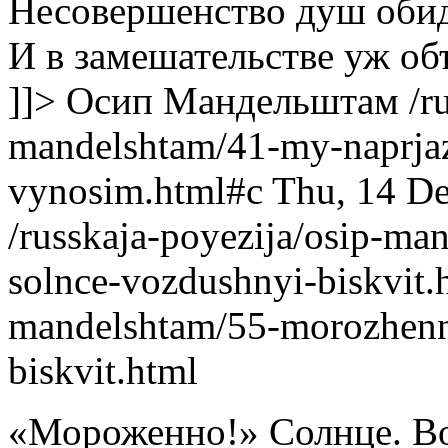
Несовершенство душ обид
И в замешательстве уж об
]]>
Осип Мандельштам
/r
mandelshtam/41-my-naprja
vynosim.html#c
Thu, 14 D
/russkaja-poyezija/osip-m
solnce-vozdushnyi-biskvit.
mandelshtam/55-morozhenn
biskvit.html
«Мороженно!» Солнце. В