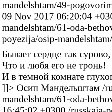
mandelshtam/49-pogovorim-
09 Nov 2017 06:20:04 +03
mandelshtam/61-oda-betho
poyezija/osip-mandelshtam
Бывает сердце так сурово,
Что и любя его не тронь!
И в темной комнате глухо
]]>
Осип Мандельштам
/r
mandelshtam/61-oda-betho
16:45:02 +0300
/russkaja-