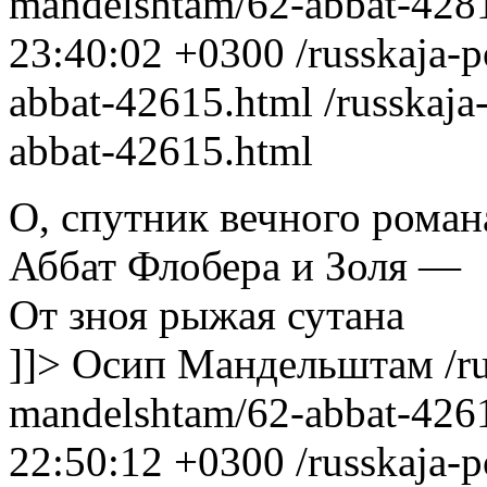
mandelshtam/62-abbat-428
23:40:02 +0300
/russkaja-
abbat-42615.html
/russkaja
abbat-42615.html
О, спутник вечного роман
Аббат Флобера и Золя —
От зноя рыжая сутана
]]>
Осип Мандельштам
/r
mandelshtam/62-abbat-426
22:50:12 +0300
/russkaja-