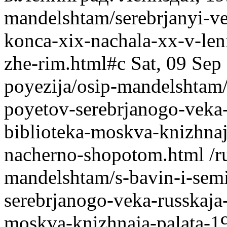
mandelshtam/serebrjanyi-ve
konca-xix-nachala-xx-v-leni
zhe-rim.html#c
Sat, 09 Sep
poyezija/osip-mandelshtam/
poyetov-serebrjanogo-veka-
biblioteka-moskva-knizhnaj
nacherno-shopotom.html
/r
mandelshtam/s-bavin-i-sem
serebrjanogo-veka-russkaja
moskva-knizhnaja-palata-1