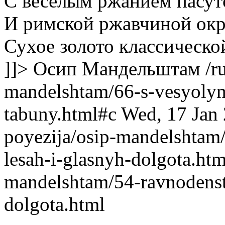
С веселым ржанием пасут
И римской ржавчиной окр
Сухое золото классическо
]]>
Осип Мандельштам
/r
mandelshtam/66-s-vesyolym
tabuny.html#c
Wed, 17 Jan
poyezija/osip-mandelshtam/
lesah-i-glasnyh-dolgota.htm
mandelshtam/54-ravnodenstv
dolgota.html