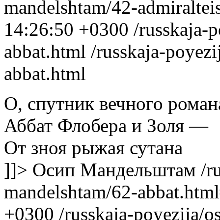
mandelshtam/42-admiraltei
14:26:50 +0300
/russkaja-
abbat.html
/russkaja-poyez
abbat.html
О, спутник вечного роман
Аббат Флобера и Золя —
От зноя рыжая сутана
]]>
Осип Мандельштам
/r
mandelshtam/62-abbat.htm
+0300
/russkaja-poyezija/o