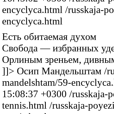
encyclyca.html
/russkaja-p
encyclyca.html
Есть обитаемая духом
Свобода — избранных уде
Орлиным зреньем, дивны
]]>
Осип Мандельштам
/r
mandelshtam/59-encyclyca
15:08:37 +0300
/russkaja-
tennis.html
/russkaja-poyez