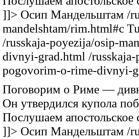
Послушаем апостольское c
]]>
Осип Мандельштам
/r
mandelshtam/rim.html#c
Tu
/russkaja-poyezija/osip-m
divnyi-grad.html
/russkaja
pogovorim-o-rime-divnyi-g
Поговорим о Риме — див
Он утвердился купола поб
Послушаем апостольское c
]]>
Осип Мандельштам
/r