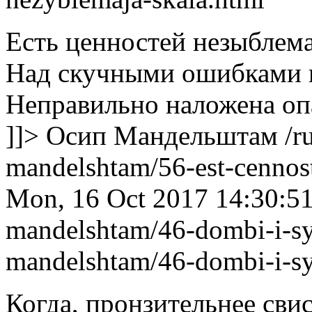
Есть ценностей незыблемая
Над скучными ошибками в
Неправильно наложена оп
]]>
Осип Мандельштам
/r
mandelshtam/56-est-cennos
Mon, 16 Oct 2017 14:30:5
mandelshtam/46-dombi-i-s
mandelshtam/46-dombi-i-s
Когда, пронзительнее свис