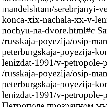
mandelshtam/serebrjanyi-ve
konca-xix-nachala-xx-v-len
nochyu-na-dvore.html#c
Sa
/russkaja-poyezija/osip-ma
peterburgskaja-poyezija-ko
lenizdat-1991/v-petropol
/russkaja-poyezija/osip-ma
peterburgskaja-poyezija-ko
lenizdat-1991/v-petropol
Петрополе прозрачном мы 