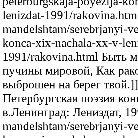
peterburgskaja-poyezija-ko
lenizdat-1991/rakovina.htm
mandelshtam/serebrjanyi-ve
konca-xix-nachala-xx-v-len
1991/rakovina.html
Быть м
пучины мировой, Как рак
выброшен на берег твой.]
Петербургская поэзия ко
в.Ленинград: Лениздат, 19
mandelshtam/serebrjanyi-ve