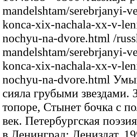
mandelshtam/serebrjanyi-ve
konca-xix-nachala-xx-v-len
nochyu-na-dvore.html
/rus
mandelshtam/serebrjanyi-ve
konca-xix-nachala-xx-v-len
nochyu-na-dvore.html
Умыв
сияла грубыми звездами. З
топоре, Стынет бочка с п
век. Петербургская поэзи
в.Ленинград: Лениздат, 19