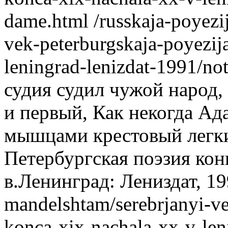
dame.html
/russkaja-poyezi
vek-peterburgskaja-poyezij
leningrad-lenizdat-1991/no
судия судил чужой народ,
и первый, Как некогда Ад
мышцами крестовый легки
Петербургская поэзия ко
в.Ленинград: Лениздат, 19
mandelshtam/serebrjanyi-ve
konca-xix-nachala-xx-v-len