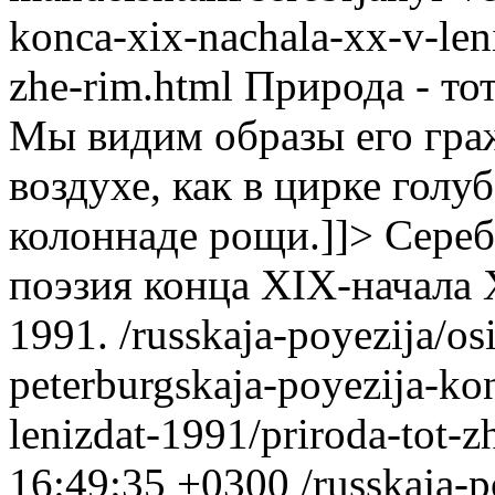
konca-xix-nachala-xx-v-leni
zhe-rim.html
Природа - тот
Мы видим образы его гра
воздухе, как в цирке голу
колоннаде рощи.]]>
Сереб
поэзия конца XIX-начала 
1991.
/russkaja-poyezija/o
peterburgskaja-poyezija-ko
lenizdat-1991/priroda-tot-z
16:49:35 +0300
/russkaja-p