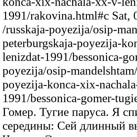
konca-xix-nachala-xx-v-len
1991/rakovina.html#c
Sat,
/russkaja-poyezija/osip-ma
peterburgskaja-poyezija-ko
lenizdat-1991/bessonica-go
poyezija/osip-mandelshtam/
poyezija-konca-xix-nachala
1991/bessonica-gomer-tugi
Гомер. Тугие паруса. Я с
середины: Сей длинный в