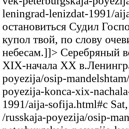
vek-peterburgskaja-poyezij
leningrad-lenizdat-1991/aij
остановиться Судил Госпо
купол твой, по слову очев
небесам.]]>
Серебряный ве
XIX-начала XX в.Ленингра
poyezija/osip-mandelshtam/
poyezija-konca-xix-nachala
1991/aija-sofija.html#c
Sat
/russkaja-poyezija/osip-ma