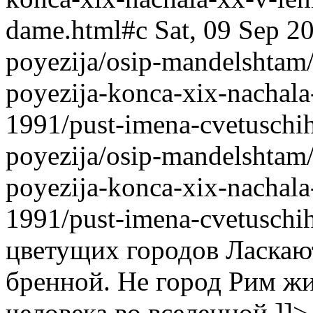
dame.html#c
Sat, 09 Sep 2
poyezija/osip-mandelshtam/
poyezija-konca-xix-nachala
1991/pust-imena-cvetuschi
poyezija/osip-mandelshtam/
poyezija-konca-xix-nachala
1991/pust-imena-cvetuschi
цветущих городов Ласкаю
бренной. Не город Рим жи
человека во вселенной.]]>