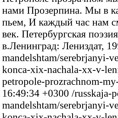
нами Прозерпина. Мы в к
пьем, И каждый час нам с
век. Петербургская поэзи
в.Ленинград: Лениздат, 19
mandelshtam/serebrjanyi-ve
konca-xix-nachala-xx-v-len
petropole-prozrachnom-my
16:49:34 +0300
/russkaja-p
mandelshtam/serebrjanyi-ve
konca-xix-nachala-xx-v-len