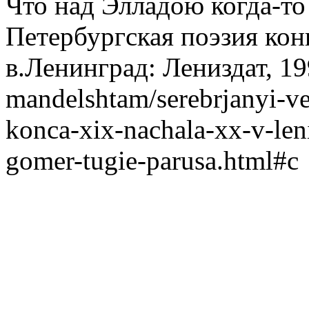
Что над Элладою когда-то
Петербургская поэзия ко
в.Ленинград: Лениздат, 19
mandelshtam/serebrjanyi-ve
konca-xix-nachala-xx-v-len
gomer-tugie-parusa.html#c