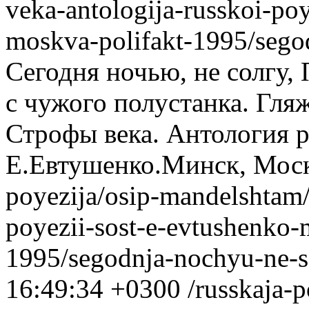
veka-antologija-russkoi-po
moskva-polifakt-1995/sego
Сегодня ночью, не солгу,
с чужого полустанка. Гляж
Строфы века. Антология р
Е.Евтушенко.Минск, Моск
poyezija/osip-mandelshtam/
poyezii-sost-e-evtushenko-
1995/segodnja-nochyu-ne-s
16:49:34 +0300
/russkaja-