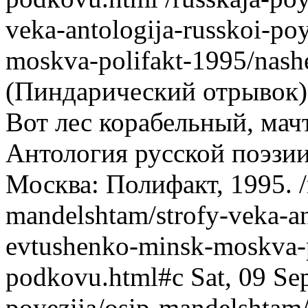
veka-antologija-russkoi-po
moskva-polifakt-1995/nash
(Пиндарический отрывок) 
Вот лес корабельный, мач
Антология русской поэзи
Москва: Полифакт, 1995.
mandelshtam/strofy-veka-ant
evtushenko-minsk-moskva-p
podkovu.html#c
Sat, 09 S
poyezija/osip-mandelshtam/