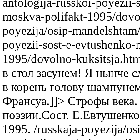
antologija-russkoi-poyezii
moskva-polifakt-1995/dovo
poyezija/osip-mandelshtam/
poyezii-sost-e-evtushenko-
1995/dovolno-kuksitsja.ht
в стол засунем! Я нынче 
в корень голову шампуне
Франсуа.]]>
Строфы века.
поэзии.Сост. Е.Евтушенк
1995.
/russkaja-poyezija/o