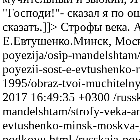
"Господи!"- сказал я по о
сказать.]]>
Строфы века. А
Е.Евтушенко.Минск, Моск
poyezija/osip-mandelshtam/
poyezii-sost-e-evtushenko-
1995/obraz-tvoi-muchitelny
2017 16:49:35 +0300
/russ
mandelshtam/strofy-veka-ant
evtushenko-minsk-moskva-p
podkovu.html
/russkaja-po