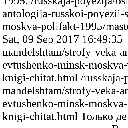
1995.
/russkaja-poyezija/o
antologija-russkoi-poyezii
moskva-polifakt-1995/mast
Sat, 09 Sep 2017 16:49:35
mandelshtam/strofy-veka-ant
evtushenko-minsk-moskva-p
knigi-chitat.html
/russkaja-
mandelshtam/strofy-veka-ant
evtushenko-minsk-moskva-p
knigi-chitat.html
Только де