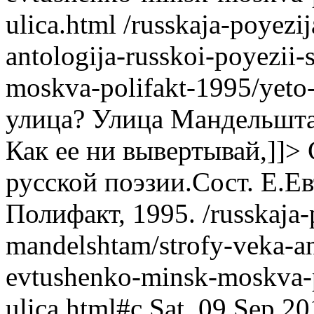
ulica.html
/russkaja-poyezi
antologija-russkoi-poyezii
moskva-polifakt-1995/yeto-
улица? Улица Мандельштам
Как ее ни вывертывай,]]>
русской поэзии.Сост. Е.Е
Полифакт, 1995.
/russkaja-
mandelshtam/strofy-veka-ant
evtushenko-minsk-moskva-p
ulica.html#c
Sat, 09 Sep 2