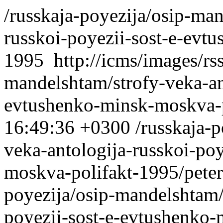
/russkaja-poyezija/osip-man
russkoi-poyezii-sost-e-evt
1995
http://icms/images/rs
mandelshtam/strofy-veka-ant
evtushenko-minsk-moskva-
16:49:36 +0300
/russkaja-
veka-antologija-russkoi-po
moskva-polifakt-1995/peter
poyezija/osip-mandelshtam/
poyezii-sost-e-evtushenko-