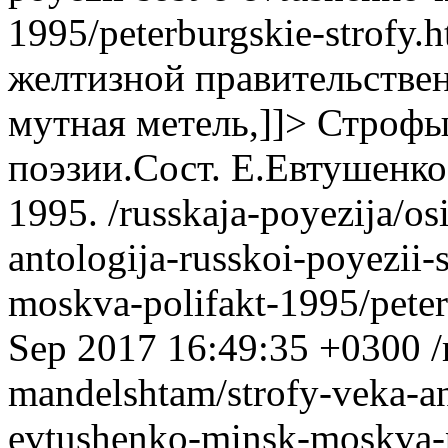
1995/peterburgskie-strofy.
желтизной правительстве
мутная метель,]]>
Строфы 
поэзии.Сост. Е.Евтушенк
1995.
/russkaja-poyezija/o
antologija-russkoi-poyezii
moskva-polifakt-1995/peter
Sep 2017 16:49:35 +0300
/
mandelshtam/strofy-veka-ant
evtushenko-minsk-moskva-p