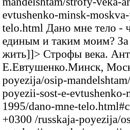
mandelshtam/strofy-veka-ant
evtushenko-minsk-moskva-
telo.html
Дано мне тело - 
единым и таким моим? За
жить]]>
Строфы века. Ант
Е.Евтушенко.Минск, Моск
poyezija/osip-mandelshtam/
poyezii-sost-e-evtushenko-
1995/dano-mne-telo.html#c
+0300
/russkaja-poyezija/o