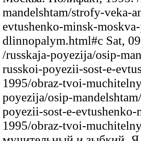
mandelshtam/strofy-veka-ant
evtushenko-minsk-moskva-p
dlinnopalym.html#c
Sat, 0
/russkaja-poyezija/osip-man
russkoi-poyezii-sost-e-evt
1995/obraz-tvoi-muchitelny
poyezija/osip-mandelshtam/
poyezii-sost-e-evtushenko-
1995/obraz-tvoi-muchitelny
мучительный и зыбкий, Я 