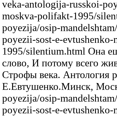
veka-antologija-russkoi-po
moskva-polifakt-1995/silen
poyezija/osip-mandelshtam/
poyezii-sost-e-evtushenko-
1995/silentium.html
Она ещ
слово, И потому всего жи
Строфы века. Антология р
Е.Евтушенко.Минск, Моск
poyezija/osip-mandelshtam/
poyezii-sost-e-evtushenko-