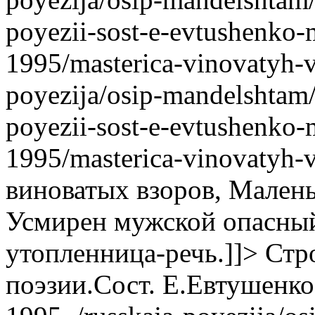
poyezii-sost-e-evtushenko-
1995/masterica-vinovatyh-
poyezija/osip-mandelshtam/
poyezii-sost-e-evtushenko-
1995/masterica-vinovatyh-
виноватых взоров, Мален
Усмирен мужской опасный
утопленница-речь.]]>
Стр
поэзии.Сост. Е.Евтушенк