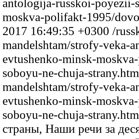
antologija-russkoi-poyezii
moskva-polifakt-1995/dovo
2017 16:49:35 +0300
/russ
mandelshtam/strofy-veka-ant
evtushenko-minsk-moskva-
soboyu-ne-chuja-strany.htm
mandelshtam/strofy-veka-ant
evtushenko-minsk-moskva-
soboyu-ne-chuja-strany.ht
страны, Наши речи за дес