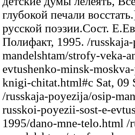
детские думы лелеять, Все
глубокой печали восстать.
русской поэзии.Сост. Е.Е
Полифакт, 1995.
/russkaja-
mandelshtam/strofy-veka-ant
evtushenko-minsk-moskva-p
knigi-chitat.html#c
Sat, 09
/russkaja-poyezija/osip-man
russkoi-poyezii-sost-e-evt
1995/dano-mne-telo.html
/