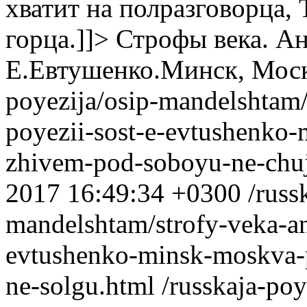
хватит на полразговорца,
горца.]]>
Строфы века. Ан
Е.Евтушенко.Минск, Моск
poyezija/osip-mandelshtam/
poyezii-sost-e-evtushenko
zhivem-pod-soboyu-ne-chuj
2017 16:49:34 +0300
/russ
mandelshtam/strofy-veka-ant
evtushenko-minsk-moskva-p
ne-solgu.html
/russkaja-poy