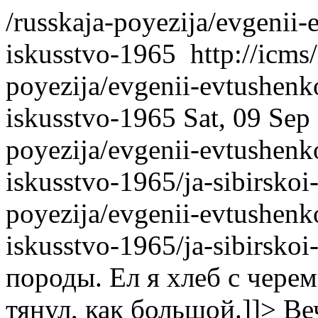
/russkaja-poyezija/evgenii-
iskusstvo-1965
http://icms
poyezija/evgenii-evtushenk
iskusstvo-1965
Sat, 09 Sep
poyezija/evgenii-evtushenk
iskusstvo-1965/ja-sibirskoi
poyezija/evgenii-evtushenk
iskusstvo-1965/ja-sibirsko
породы. Ел я хлеб с чер
тянул, как большой.]]>
Ве