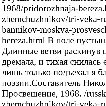
1968/pridorozhnaja-bereza.
zhemchuzhnikov/tri-veka-rus
bannikov-moskva-prosvesch
bereza.html
В поле пустынн
Длинные ветви раскинув 
дремала, и тихая снилась 
лишь только подъехал я бл
поэзии.Составитель Нико
Просвещение, 1968.
/russk
zhemchuzhnikov/tri-veka-rus