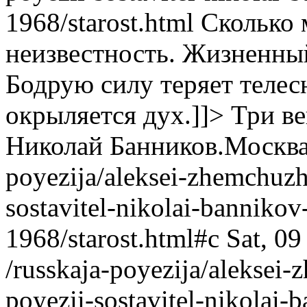
1968/starost.html
Сколько 
неизвестность. Жизненный
Бодрую силу теряет телес
окрыляется дух.]]>
Три ве
Николай Банников.Москва
poyezija/aleksei-zhemchuzh
sostavitel-nikolai-banniko
1968/starost.html#c
Sat, 0
/russkaja-poyezija/aleksei-
poyezii-sostavitel-nikolai