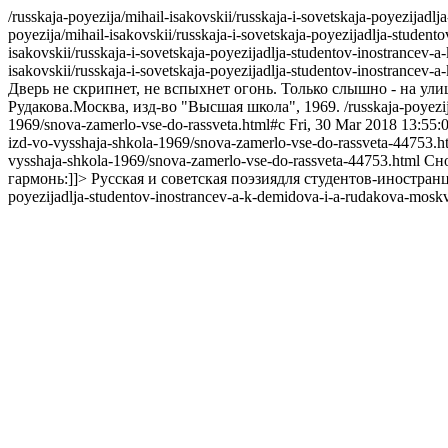
/russkaja-poyezija/mihail-isakovskii/russkaja-i-sovetskaja-poyezija
poyezija/mihail-isakovskii/russkaja-i-sovetskaja-poyezijadlja-stude
isakovskii/russkaja-i-sovetskaja-poyezijadlja-studentov-inostrancev
isakovskii/russkaja-i-sovetskaja-poyezijadlja-studentov-inostrance
Дверь не скрипнет, не вспыхнет огонь. Только слышно - на ули
Рудакова.Москва, изд-во "Высшая школа", 1969.
/russkaja-poyezi
1969/snova-zamerlo-vse-do-rassveta.html#c
Fri, 30 Mar 2018 13:55:
izd-vo-vysshaja-shkola-1969/snova-zamerlo-vse-do-rassveta-44753.h
vysshaja-shkola-1969/snova-zamerlo-vse-do-rassveta-44753.html
Сно
гармонь:]]>
Русская и советская поэзиядля студентов-иностран
poyezijadlja-studentov-inostrancev-a-k-demidova-i-a-rudakova-mosk