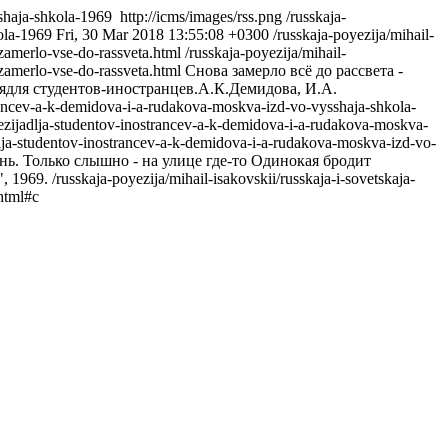
sshaja-shkola-1969
http://icms/images/rss.png
/russkaja-
kola-1969
Fri, 30 Mar 2018 13:55:08 +0300
/russkaja-poyezija/mihail-
zamerlo-vse-do-rassveta.html
/russkaja-poyezija/mihail-
-zamerlo-vse-do-rassveta.html
Снова замерло всё до рассвета -
иядля студентов-иностранцев.А.К.Демидова, И.А.
strancev-a-k-demidova-i-a-rudakova-moskva-izd-vo-vysshaja-shkola-
oyezijadlja-studentov-inostrancev-a-k-demidova-i-a-rudakova-moskva-
adlja-studentov-inostrancev-a-k-demidova-i-a-rudakova-moskva-izd-vo-
онь. Только слышно - на улице где-то Одинокая бродит
, 1969.
/russkaja-poyezija/mihail-isakovskii/russkaja-i-sovetskaja-
html#c