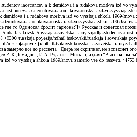
dlja-studentov-inostrancev-a-k-demidova-i-a-rudakova-moskva-izd-vo-vy
ntov-inostrancev-a-k-demidova-i-a-rudakova-moskva-izd-vo-vysshaja-sh
-a-k-demidova-i-a-rudakova-moskva-izd-vo-vysshaja-shkola-1969/snova-
v-a-k-demidova-i-a-rudakova-moskva-izd-vo-vysshaja-shkola-1969/snova
це где-то Одинокая бродит гармонь:]]>
Русская и советская поэз
ja/mihail-isakovskii/russkaja-i-sovetskaja-poyezijadlja-studentov-ino
08 +0300
/russkaja-poyezija/mihail-isakovskii/russkaja-i-sovetskaja-p
tml
/russkaja-poyezija/mihail-isakovskii/russkaja-i-sovetskaja-poyezij
ва замерло всё до рассвета - Дверь не скрипнет, не вспыхнет ог
цев.А.К.Демидова, И.А. Рудакова.Москва, изд-во "Высшая школа"
va-izd-vo-vysshaja-shkola-1969/snova-zamerlo-vse-do-rassveta-44753.