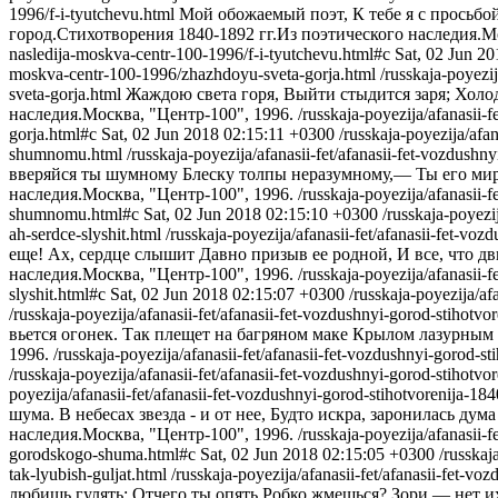
1996/f-i-tyutchevu.html
Мой обожаемый поэт, К тебе я с просьбо
город.Стихотворения 1840-1892 гг.Из поэтического наследия.Мо
nasledija-moskva-centr-100-1996/f-i-tyutchevu.html#c
Sat, 02 Jun 2
moskva-centr-100-1996/zhazhdoyu-sveta-gorja.html
/russkaja-poyezi
sveta-gorja.html
Жаждою света горя, Выйти стыдится заря; Холод
наследия.Москва, "Центр-100", 1996.
/russkaja-poyezija/afanasii
gorja.html#c
Sat, 02 Jun 2018 02:15:11 +0300
/russkaja-poyezija/afa
shumnomu.html
/russkaja-poyezija/afanasii-fet/afanasii-fet-vozdus
вверяйся ты шумному Блеску толпы неразумному,— Ты его мир
наследия.Москва, "Центр-100", 1996.
/russkaja-poyezija/afanasii-
shumnomu.html#c
Sat, 02 Jun 2018 02:15:10 +0300
/russkaja-poyezi
ah-serdce-slyshit.html
/russkaja-poyezija/afanasii-fet/afanasii-fet-v
еще! Ах, сердце слышит Давно призыв ее родной, И все, что д
наследия.Москва, "Центр-100", 1996.
/russkaja-poyezija/afanasii
slyshit.html#c
Sat, 02 Jun 2018 02:15:07 +0300
/russkaja-poyezija/a
/russkaja-poyezija/afanasii-fet/afanasii-fet-vozdushnyi-gorod-stiho
вьется огонек. Так плещет на багряном маке Крылом лазурным 
1996.
/russkaja-poyezija/afanasii-fet/afanasii-fet-vozdushnyi-gorod
/russkaja-poyezija/afanasii-fet/afanasii-fet-vozdushnyi-gorod-stih
poyezija/afanasii-fet/afanasii-fet-vozdushnyi-gorod-stihotvorenija
шума. В небесах звезда - и от нее, Будто искра, заронилась дум
наследия.Москва, "Центр-100", 1996.
/russkaja-poyezija/afanasii
gorodskogo-shuma.html#c
Sat, 02 Jun 2018 02:15:05 +0300
/russkaj
tak-lyubish-guljat.html
/russkaja-poyezija/afanasii-fet/afanasii-fet-
любишь гулять; Отчего ты опять Робко жмешься? Зори — нет и