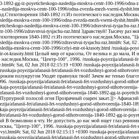
-1840-1892-gg-iz-poyeticheskogo-nasledija-moskva-centr-100-1996/odna
go-nasledija-moskva-centr-100-1996/odna-zvezda-mezh-vsemi-dyshit.ht
.Стихотворения 1840-1892 гг.Из поэтического наследия.Москва,
asledija-moskva-centr-100-1996/odna-zvezda-mezh-vsemi-dyshit.html#
yeticheskogo-nasledija-moskva-centr-100-1996/zdravstvui-tysjachu-raz.
tr-100-1996/zdravstvui-tysjachu-raz.html
Здравствуй! Тысячу раз мой
хотворения 1840-1892 гг.Из поэтического наследия.Москва, "Це
ledija-moskva-centr-100-1996/zdravstvui-tysjachu-raz.html#c
Sat, 02
ledija-moskva-centr-100-1996/celyi-mir-ot-krasoty.html
/russkaja-poye
r-ot-krasoty.html
Целый мир от красоты, От велика и до мала, И 
наследия.Москва, "Центр-100", 1996.
/russkaja-poyezija/afanasii-f
y.html#c
Sat, 02 Jun 2018 02:15:19 +0300
/russkaja-poyezija/afanasii-
/russkaja-poyezija/afanasii-fet/afanasii-fet-vozdushnyi-gorod-stihotvo
ироким полукругом Уходят правнуки твой! Зачем же тенью благо
996.
/russkaja-poyezija/afanasii-fet/afanasii-fet-vozdushnyi-gorod-sti
skaja-poyezija/afanasii-fet/afanasii-fet-vozdushnyi-gorod-stihotvoreni
et/afanasii-fet-vozdushnyi-gorod-stihotvorenija-1840-1892-gg-iz-poyeti
 Пурпурной полосой огня Прозрачный озарен закат.]]>
Афанасий 
ezija/afanasii-fet/afanasii-fet-vozdushnyi-gorod-stihotvorenija-1840-
skaja-poyezija/afanasii-fet/afanasii-fet-vozdushnyi-gorod-stihotvoreni
i-fet/afanasii-fet-vozdushnyi-gorod-stihotvorenija-1840-1892-gg-iz-poy
вый В безмолвии я чту. Не допустить до нас мой ищет глаз ревни
сква, "Центр-100", 1996.
/russkaja-poyezija/afanasii-fet/afanasii-f
ivyi.html#c
Sat, 02 Jun 2018 02:15:13 +0300
/russkaja-poyezija/afanas
/russkaja-poyezija/afanasii-fet/afanasii-fet-vozdushnyi-gorod-stihotvo