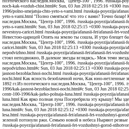
поэтического наследия.Москва, "Центр-100", 1996.
/russkaja-po
noch-kak-vozduh-chist.html#c
Sun, 03 Jun 2018 02:25:16 +0300
/ru
1996/polno-smejatsja-chto-yeto-s-vami.html
/russkaja-poyezija/afana
yeto-s-vami.html
"Полно смеяться! что это с вами? Точно базар!
наследия.Москва, "Центр-100", 1996.
/russkaja-poyezija/afanasii
yeto-s-vami.html#c
Sun, 03 Jun 2018 02:25:15 +0300
/russkaja-poye
nevestoyu-caricei.html
/russkaja-poyezija/afanasii-fet/afanasii-fet-
Невестою-царицей Опять на землю ты сошла, И утро блещет баг
наследия.Москва, "Центр-100", 1996.
/russkaja-poyezija/afanasii
caricei.html#c
Sun, 03 Jun 2018 02:25:13 +0300
/russkaja-poyezija/
nepodvizhno.html
/russkaja-poyezija/afanasii-fet/afanasii-fet-vozd
стоял неподвижно, В далекие звезды вглядясь,- Меж теми звезд
наследия.Москва, "Центр-100", 1996.
/russkaja-poyezija/afanasii-
nepodvizhno.html#c
Sun, 03 Jun 2018 02:25:13 +0300
/russkaja-poy
jasnost-bezoblachnoi-nochi.html
/russkaja-poyezija/afanasii-fet/afa
nochi.html
Как ясность безоблачной ночи, Как юно-нетленные з
1892 гг.Из поэтического наследия.Москва, "Центр-100", 1996.
/
1996/kak-jasnost-bezoblachnoi-nochi.html#c
Sun, 03 Jun 2018 02:2
centr-100-1996/kak-jarko-polnaja-luna.html
/russkaja-poyezija/afana
luna.html
Как ярко полная луна Посеребрила эту крышу! Мы зде
наследия.Москва, "Центр-100", 1996.
/russkaja-poyezija/afanasii
luna.html#c
Sun, 03 Jun 2018 02:25:12 +0300
/russkaja-poyezija/afa
lesa.html
/russkaja-poyezija/afanasii-fet/afanasii-fet-vozdushnyi-go
зеленой потонули ржи. Семьею новой в небеса Ныряют резвые 
/russkaja-poyezija/afanasii-fet/afanasii-fet-vozdushnyi-gorod-stihot