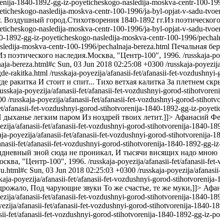
vorenija-1840-1892-gg-iz-poyeticheskogo-nasledija-moskva-centr-100-19
oyeticheskogo-nasledija-moskva-centr-100-1996/ja-byl-opjat-v-sadu-tvo
 Воздушный город.Стихотворения 1840-1892 гг.Из поэтического 
yeticheskogo-nasledija-moskva-centr-100-1996/ja-byl-opjat-v-sadu-tvo
1840-1892-gg-iz-poyeticheskogo-nasledija-moskva-centr-100-1996/pechal
sledija-moskva-centr-100-1996/pechalnaja-bereza.html
Печальная бер
з поэтического наследия.Москва, "Центр-100", 1996.
/russkaja-po
aja-bereza.html#c
Sun, 03 Jun 2018 02:25:08 +0300
/russkaja-poyezij
de-rakitka.html
/russkaja-poyezija/afanasii-fet/afanasii-fet-vozdushny
де ракитка И стоит и спит... Тихо ветхая калитка За плетнем скр
russkaja-poyezija/afanasii-fet/afanasii-fet-vozdushnyi-gorod-stihotvor
00
/russkaja-poyezija/afanasii-fet/afanasii-fet-vozdushnyi-gorod-stiho
-fet/afanasii-fet-vozdushnyi-gorod-stihotvorenija-1840-1892-gg-iz-poy
дыханье легким паром Из ноздрей твоих летит.]]>
Афанасий Фет
yezija/afanasii-fet/afanasii-fet-vozdushnyi-gorod-stihotvorenija-1840-
aja-poyezija/afanasii-fet/afanasii-fet-vozdushnyi-gorod-stihotvorenija
fanasii-fet/afanasii-fet-vozdushnyi-gorod-stihotvorenija-1840-1892-gg
олдневный зной сюда не проникал, И тысячи висящих надо мною 
сква, "Центр-100", 1996.
/russkaja-poyezija/afanasii-fet/afanasii-f
yu.html#c
Sun, 03 Jun 2018 02:25:03 +0300
/russkaja-poyezija/afanasi
skaja-poyezija/afanasii-fet/afanasii-fet-vozdushnyi-gorod-stihotvoreni
дрожало, Под чарующие звуки То же счастье, те же муки,]]>
Афан
ezija/afanasii-fet/afanasii-fet-vozdushnyi-gorod-stihotvorenija-1840-
yezija/afanasii-fet/afanasii-fet-vozdushnyi-gorod-stihotvorenija-1840
asii-fet/afanasii-fet-vozdushnyi-gorod-stihotvorenija-1840-1892-gg-iz