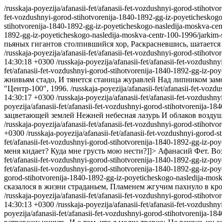
/russkaja-poyezija/afanasii-fet/afanasii-fet-vozdushnyi-gorod-stiho
fet-vozdushnyi-gorod-stihotvorenija-1840-1892-gg-iz-poyeticheskog
stihotvorenija-1840-1892-gg-iz-poyeticheskogo-nasledija-moskva-cen
1892-gg-iz-poyeticheskogo-nasledija-moskva-centr-100-1996/jarkim-
пьяных гигантов столпившийся хор, Раскрасневшись, шатается 
/russkaja-poyezija/afanasii-fet/afanasii-fet-vozdushnyi-gorod-stiho
14:30:18 +0300
/russkaja-poyezija/afanasii-fet/afanasii-fet-vozdus
fet/afanasii-fet-vozdushnyi-gorod-stihotvorenija-1840-1892-gg-iz-p
жнивьям стадо, И тянется станица журавлей Над липником зам
"Центр-100", 1996.
/russkaja-poyezija/afanasii-fet/afanasii-fet-vo
14:30:17 +0300
/russkaja-poyezija/afanasii-fet/afanasii-fet-vozdus
poyezija/afanasii-fet/afanasii-fet-vozdushnyi-gorod-stihotvorenija
зацветающей землей Нежней небесная лазурь И облаков воздуш
/russkaja-poyezija/afanasii-fet/afanasii-fet-vozdushnyi-gorod-stiho
+0300
/russkaja-poyezija/afanasii-fet/afanasii-fet-vozdushnyi-goro
fet/afanasii-fet-vozdushnyi-gorod-stihotvorenija-1840-1892-gg-iz-p
меня кидает? Куда мне грусть мою нести?]]>
Афанасий Фет. Воз
fet/afanasii-fet-vozdushnyi-gorod-stihotvorenija-1840-1892-gg-iz-p
fet/afanasii-fet-vozdushnyi-gorod-stihotvorenija-1840-1892-gg-iz-p
gorod-stihotvorenija-1840-1892-gg-iz-poyeticheskogo-nasledija-mo
сказалося в жизни страданьем, Пламенем жгучим пахнуло в кро
/russkaja-poyezija/afanasii-fet/afanasii-fet-vozdushnyi-gorod-stiho
14:30:13 +0300
/russkaja-poyezija/afanasii-fet/afanasii-fet-vozdus
poyezija/afanasii-fet/afanasii-fet-vozdushnyi-gorod-stihotvorenija-