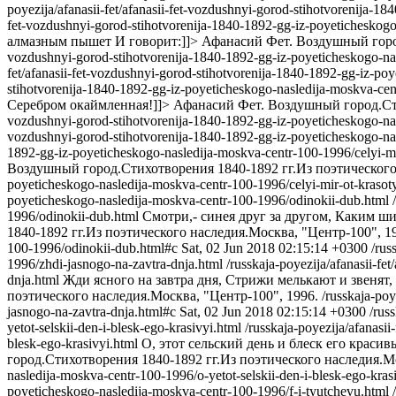
poyezija/afanasii-fet/afanasii-fet-vozdushnyi-gorod-stihotvorenija
fet-vozdushnyi-gorod-stihotvorenija-1840-1892-gg-iz-poyetichesko
алмазным пышет И говорит:]]>
Афанасий Фет. Воздушный город
vozdushnyi-gorod-stihotvorenija-1840-1892-gg-iz-poyeticheskogo-n
fet/afanasii-fet-vozdushnyi-gorod-stihotvorenija-1840-1892-gg-iz-po
stihotvorenija-1840-1892-gg-iz-poyeticheskogo-nasledija-moskva-cen
Серебром окаймленная!]]>
Афанасий Фет. Воздушный город.Сти
vozdushnyi-gorod-stihotvorenija-1840-1892-gg-iz-poyeticheskogo-nas
vozdushnyi-gorod-stihotvorenija-1840-1892-gg-iz-poyeticheskogo-nas
1892-gg-iz-poyeticheskogo-nasledija-moskva-centr-100-1996/celyi-mi
Воздушный город.Стихотворения 1840-1892 гг.Из поэтического 
poyeticheskogo-nasledija-moskva-centr-100-1996/celyi-mir-ot-krasot
poyeticheskogo-nasledija-moskva-centr-100-1996/odinokii-dub.html
1996/odinokii-dub.html
Смотри,- синея друг за другом, Каким ш
1840-1892 гг.Из поэтического наследия.Москва, "Центр-100", 1
100-1996/odinokii-dub.html#c
Sat, 02 Jun 2018 02:15:14 +0300
/rus
1996/zhdi-jasnogo-na-zavtra-dnja.html
/russkaja-poyezija/afanasii-f
dnja.html
Жди ясного на завтра дня, Стрижи мелькают и звенят,
поэтического наследия.Москва, "Центр-100", 1996.
/russkaja-poy
jasnogo-na-zavtra-dnja.html#c
Sat, 02 Jun 2018 02:15:14 +0300
/rus
yetot-selskii-den-i-blesk-ego-krasivyi.html
/russkaja-poyezija/afanasi
blesk-ego-krasivyi.html
О, этот сельский день и блеск его краси
город.Стихотворения 1840-1892 гг.Из поэтического наследия.Мо
nasledija-moskva-centr-100-1996/o-yetot-selskii-den-i-blesk-ego-kras
poyeticheskogo-nasledija-moskva-centr-100-1996/f-i-tyutchevu.html