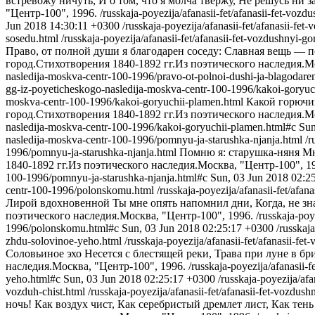
встревожу ничуть, И о том, что я молча твержу, Не решусь ни з
"Центр-100", 1996.
/russkaja-poyezija/afanasii-fet/afanasii-fet-vo
Jun 2018 14:30:11 +0300
/russkaja-poyezija/afanasii-fet/afanasii-f
sosedu.html
/russkaja-poyezija/afanasii-fet/afanasii-fet-vozdushnyi
Право, от полной души я благодарен соседу: Славная вещь — по
город.Стихотворения 1840-1892 гг.Из поэтического наследия.Мо
nasledija-moskva-centr-100-1996/pravo-ot-polnoi-dushi-ja-blagodare
gg-iz-poyeticheskogo-nasledija-moskva-centr-100-1996/kakoi-goryuc
moskva-centr-100-1996/kakoi-goryuchii-plamen.html
Какой горючий
город.Стихотворения 1840-1892 гг.Из поэтического наследия.Мо
nasledija-moskva-centr-100-1996/kakoi-goryuchii-plamen.html#c
Sun
nasledija-moskva-centr-100-1996/pomnyu-ja-starushka-njanja.html
/r
1996/pomnyu-ja-starushka-njanja.html
Помню я: старушка-няня Мн
1840-1892 гг.Из поэтического наследия.Москва, "Центр-100", 1
100-1996/pomnyu-ja-starushka-njanja.html#c
Sun, 03 Jun 2018 02:2
centr-100-1996/polonskomu.html
/russkaja-poyezija/afanasii-fet/af
Лирой вдохновенной Ты мне опять напомнил дни, Когда, не зн
поэтического наследия.Москва, "Центр-100", 1996.
/russkaja-poy
1996/polonskomu.html#c
Sun, 03 Jun 2018 02:25:17 +0300
/russkaj
zhdu-solovinoe-yeho.html
/russkaja-poyezija/afanasii-fet/afanasii-
Соловьиное эхо Несется с блестящей реки, Трава при луне в бр
наследия.Москва, "Центр-100", 1996.
/russkaja-poyezija/afanasii
yeho.html#c
Sun, 03 Jun 2018 02:25:17 +0300
/russkaja-poyezija/af
vozduh-chist.html
/russkaja-poyezija/afanasii-fet/afanasii-fet-vozd
ночь! Как воздух чист, Как серебристый дремлет лист, Как тен