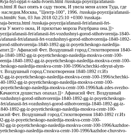
96/ja-byl-opjat-v-sadu-tvoem.html
/russkaja-poyezija/afanasii-
em.html
Я был опять в саду твоем, И увела меня аллея Туда, где
наследия.Москва, "Центр-100", 1996.
/russkaja-poyezija/afanasii-
em.html#c
Sun, 03 Jun 2018 02:25:10 +0300
/russkaja-
naja-bereza.html
/russkaja-poyezija/afanasii-fet/afanasii-fet-
еза У моего окна, И прихотью мороза Разубрана она.]]>
yezija/afanasii-fet/afanasii-fet-vozdushnyi-gorod-stihotvorenija-1840-
a/afanasii-fet/afanasii-fet-vozdushnyi-gorod-stihotvorenija-1840-1892-
i-gorod-stihotvorenija-1840-1892-gg-iz-poyeticheskogo-nasledija-
ыпит.]]>
Афанасий Фет. Воздушный город.Стихотворения 1840-
enija-1840-1892-gg-iz-poyeticheskogo-nasledija-moskva-centr-100-
tvorenija-1840-1892-gg-iz-poyeticheskogo-nasledija-moskva-centr-100-
eticheskogo-nasledija-moskva-centr-100-1996/schechki-rdeyut-alym-
. Воздушный город.Стихотворения 1840-1892 гг.Из
1892-gg-iz-poyeticheskogo-nasledija-moskva-centr-100-1996/schechki-
-1840-1892-gg-iz-poyeticheskogo-nasledija-moskva-centr-100-
-iz-poyeticheskogo-nasledija-moskva-centr-100-1996/kak-zdes-svezho-
Качаются душистых опахал.]]>
Афанасий Фет. Воздушный
et-vozdushnyi-gorod-stihotvorenija-1840-1892-gg-iz-poyeticheskogo-
i-fet/afanasii-fet-vozdushnyi-gorod-stihotvorenija-1840-1892-gg-iz-
ja-1840-1892-gg-iz-poyeticheskogo-nasledija-moskva-centr-100-
асий Фет. Воздушный город.Стихотворения 1840-1892 гг.Из
1892-gg-iz-poyeticheskogo-nasledija-moskva-centr-100-
-1892-gg-iz-poyeticheskogo-nasledija-moskva-centr-100-1996/kazhdoe-
-poyeticheskogo-nasledija-moskva-centr-100-1996/kazhdoe-chuvstvo-