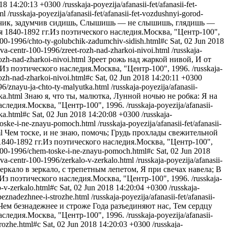
018 14:20:13 +0300
/russkaja-poyezija/afanasii-fet/afanasii-fet-
ml
/russkaja-poyezija/afanasii-fet/afanasii-fet-vozdushnyi-gorod-
бчик, задумчив сидишь, Слышишь — не слышишь, глядишь —
1840-1892 гг.Из поэтического наследия.Москва, "Центр-100",
-100-1996/chto-ty-golubchik-zadumchiv-sidish.html#c
Sat, 02 Jun 2018
kva-centr-100-1996/zreet-rozh-nad-zharkoi-nivoi.html
/russkaja-
rozh-nad-zharkoi-nivoi.html
Зреет рожь над жаркой нивой, И от
з поэтического наследия.Москва, "Центр-100", 1996.
/russkaja-
rozh-nad-zharkoi-nivoi.html#c
Sat, 02 Jun 2018 14:20:11 +0300
996/znayu-ja-chto-ty-malyutka.html
/russkaja-poyezija/afanasii-
tka.html
Знаю я, что ты, малютка, Лунной ночью не робка: Я на
следия.Москва, "Центр-100", 1996.
/russkaja-poyezija/afanasii-
ka.html#c
Sat, 02 Jun 2018 14:20:08 +0300
/russkaja-
-toske-i-ne-znayu-pomoch.html
/russkaja-poyezija/afanasii-fet/afanasii-
ml
Чем тоске, и не знаю, помочь; Грудь прохлады свежительной
40-1892 гг.Из поэтического наследия.Москва, "Центр-100",
tr-100-1996/chem-toske-i-ne-znayu-pomoch.html#c
Sat, 02 Jun 2018
kva-centr-100-1996/zerkalo-v-zerkalo.html
/russkaja-poyezija/afanasii-
еркало в зеркало, с трепетным лепетом, Я при свечах навела; В
з поэтического наследия.Москва, "Центр-100", 1996.
/russkaja-
o-v-zerkalo.html#c
Sat, 02 Jun 2018 14:20:04 +0300
/russkaja-
beznadezhnee-i-strozhe.html
/russkaja-poyezija/afanasii-fet/afanasii-
Чем безнадежнее и строже Года разъединяют нас, Тем сердцу
следия.Москва, "Центр-100", 1996.
/russkaja-poyezija/afanasii-
trozhe.html#c
Sat, 02 Jun 2018 14:20:03 +0300
/russkaja-