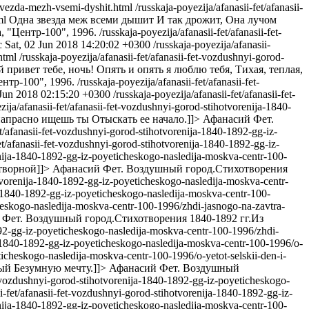
-zvezda-mezh-vsemi-dyshit.html
/russkaja-poyezija/afanasii-fet/afanasii-
ml
Одна звезда меж всеми дышит И так дрожит, Она лучом
 "Центр-100", 1996.
/russkaja-poyezija/afanasii-fet/afanasii-fet-
c
Sat, 02 Jun 2018 14:20:02 +0300
/russkaja-poyezija/afanasii-
html
/russkaja-poyezija/afanasii-fet/afanasii-fet-vozdushnyi-gorod-
 привет тебе, ночь! Опять и опять я люблю тебя, Тихая, теплая,
нтр-100", 1996.
/russkaja-poyezija/afanasii-fet/afanasii-fet-
 Jun 2018 02:15:20 +0300
/russkaja-poyezija/afanasii-fet/afanasii-fet-
zija/afanasii-fet/afanasii-fet-vozdushnyi-gorod-stihotvorenija-1840-
напрасно ищешь ты Отыскать ее начало.]]>
Афанасий Фет.
et/afanasii-fet-vozdushnyi-gorod-stihotvorenija-1840-1892-gg-iz-
fet/afanasii-fet-vozdushnyi-gorod-stihotvorenija-1840-1892-gg-iz-
renija-1840-1892-gg-iz-poyeticheskogo-nasledija-moskva-centr-100-
творной]]>
Афанасий Фет. Воздушный город.Стихотворения
hotvorenija-1840-1892-gg-iz-poyeticheskogo-nasledija-moskva-centr-
ja-1840-1892-gg-iz-poyeticheskogo-nasledija-moskva-centr-100-
cheskogo-nasledija-moskva-centr-100-1996/zhdi-jasnogo-na-zavtra-
Фет. Воздушный город.Стихотворения 1840-1892 гг.Из
1892-gg-iz-poyeticheskogo-nasledija-moskva-centr-100-1996/zhdi-
ja-1840-1892-gg-iz-poyeticheskogo-nasledija-moskva-centr-100-1996/o-
eticheskogo-nasledija-moskva-centr-100-1996/o-yetot-selskii-den-i-
вый Безумную мечту.]]>
Афанасий Фет. Воздушный
et-vozdushnyi-gorod-stihotvorenija-1840-1892-gg-iz-poyeticheskogo-
ii-fet/afanasii-fet-vozdushnyi-gorod-stihotvorenija-1840-1892-gg-iz-
renija-1840-1892-gg-iz-poyeticheskogo-nasledija-moskva-centr-100-