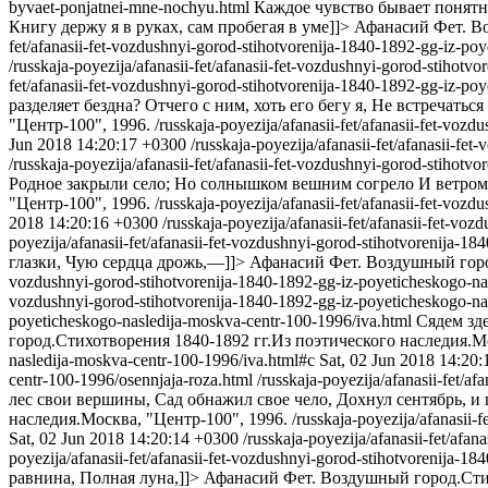
byvaet-ponjatnei-mne-nochyu.html
Каждое чувство бывает понятн
Книгу держу я в руках, сам пробегая в уме]]>
Афанасий Фет. Во
fet/afanasii-fet-vozdushnyi-gorod-stihotvorenija-1840-1892-gg-iz-
/russkaja-poyezija/afanasii-fet/afanasii-fet-vozdushnyi-gorod-stiho
fet/afanasii-fet-vozdushnyi-gorod-stihotvorenija-1840-1892-gg-iz-p
разделяет бездна? Отчего с ним, хоть его бегу я, Не встречаться
"Центр-100", 1996.
/russkaja-poyezija/afanasii-fet/afanasii-fet-v
Jun 2018 14:20:17 +0300
/russkaja-poyezija/afanasii-fet/afanasii-
/russkaja-poyezija/afanasii-fet/afanasii-fet-vozdushnyi-gorod-stiho
Родное закрыли село; Но солнышком вешним согрело И ветром 
"Центр-100", 1996.
/russkaja-poyezija/afanasii-fet/afanasii-fet-v
2018 14:20:16 +0300
/russkaja-poyezija/afanasii-fet/afanasii-fet-
poyezija/afanasii-fet/afanasii-fet-vozdushnyi-gorod-stihotvorenija-
глазки, Чую сердца дрожь,—]]>
Афанасий Фет. Воздушный город
vozdushnyi-gorod-stihotvorenija-1840-1892-gg-iz-poyeticheskogo-na
vozdushnyi-gorod-stihotvorenija-1840-1892-gg-iz-poyeticheskogo-na
poyeticheskogo-nasledija-moskva-centr-100-1996/iva.html
Сядем зде
город.Стихотворения 1840-1892 гг.Из поэтического наследия.Мо
nasledija-moskva-centr-100-1996/iva.html#c
Sat, 02 Jun 2018 14:20
centr-100-1996/osennjaja-roza.html
/russkaja-poyezija/afanasii-fet/
лес свои вершины, Сад обнажил свое чело, Дохнул сентябрь, и
наследия.Москва, "Центр-100", 1996.
/russkaja-poyezija/afanasii
Sat, 02 Jun 2018 14:20:14 +0300
/russkaja-poyezija/afanasii-fet/af
poyezija/afanasii-fet/afanasii-fet-vozdushnyi-gorod-stihotvorenija-
равнина, Полная луна,]]>
Афанасий Фет. Воздушный город.Стих