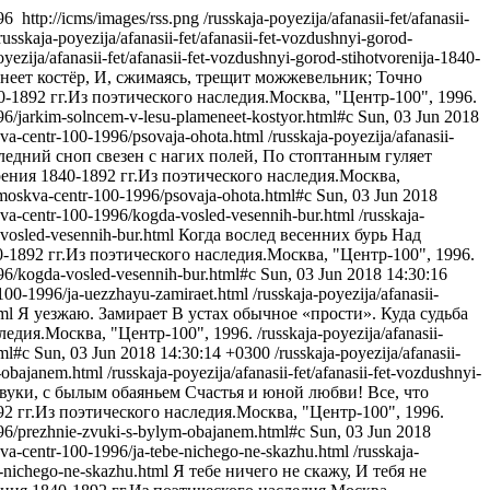
996
http://icms/images/rss.png
/russkaja-poyezija/afanasii-fet/afanasii-
russkaja-poyezija/afanasii-fet/afanasii-fet-vozdushnyi-gorod-
oyezija/afanasii-fet/afanasii-fet-vozdushnyi-gorod-stihotvorenija-1840-
неет костёр, И, сжимаясь, трещит можжевельник; Точно
1892 гг.Из поэтического наследия.Москва, "Центр-100", 1996.
996/jarkim-solncem-v-lesu-plameneet-kostyor.html#c
Sun, 03 Jun 2018
skva-centr-100-1996/psovaja-ohota.html
/russkaja-poyezija/afanasii-
едний сноп свезен с нагих полей, По стоптанным гуляет
ния 1840-1892 гг.Из поэтического наследия.Москва,
a-moskva-centr-100-1996/psovaja-ohota.html#c
Sun, 03 Jun 2018
skva-centr-100-1996/kogda-vosled-vesennih-bur.html
/russkaja-
-vosled-vesennih-bur.html
Когда вослед весенних бурь Над
1892 гг.Из поэтического наследия.Москва, "Центр-100", 1996.
996/kogda-vosled-vesennih-bur.html#c
Sun, 03 Jun 2018 14:30:16
r-100-1996/ja-uezzhayu-zamiraet.html
/russkaja-poyezija/afanasii-
tml
Я уезжаю. Замирает В устах обычное «прости». Куда судьба
едия.Москва, "Центр-100", 1996.
/russkaja-poyezija/afanasii-
tml#c
Sun, 03 Jun 2018 14:30:14 +0300
/russkaja-poyezija/afanasii-
m-obajanem.html
/russkaja-poyezija/afanasii-fet/afanasii-fet-vozdushnyi-
вуки, с былым обаяньем Счастья и юной любви! Все, что
 гг.Из поэтического наследия.Москва, "Центр-100", 1996.
1996/prezhnie-zvuki-s-bylym-obajanem.html#c
Sun, 03 Jun 2018
skva-centr-100-1996/ja-tebe-nichego-ne-skazhu.html
/russkaja-
be-nichego-ne-skazhu.html
Я тебе ничего не скажу, И тебя не