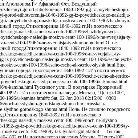
ван Аполлоном.]]>
Афанасий Фет. Воздушный
et-vozdushnyi-gorod-stihotvorenija-1840-1892-gg-iz-poyeticheskogo-
hnyi-gorod-stihotvorenija-1840-1892-gg-iz-poyeticheskogo-nasledija-
92-gg-iz-poyeticheskogo-nasledija-moskva-centr-100-1996/zhazhdoyu-
шный город.Стихотворения 1840-1892 гг.Из поэтического
eticheskogo-nasledija-moskva-centr-100-1996/zhazhdoyu-sveta-
-poyeticheskogo-nasledija-moskva-centr-100-1996/o-ne-vverjaisja-ty-
oskva-centr-100-1996/o-ne-vverjaisja-ty-shumnomu.html
О, не
ный город.Стихотворения 1840-1892 гг.Из поэтического
ticheskogo-nasledija-moskva-centr-100-1996/o-ne-vverjaisja-ty-
2-gg-iz-poyeticheskogo-nasledija-moskva-centr-100-1996/esche-esche-
ja-moskva-centr-100-1996/esche-esche-ah-serdce-slyshit.html
Еще,
ушный город.Стихотворения 1840-1892 гг.Из поэтического
eticheskogo-nasledija-moskva-centr-100-1996/esche-esche-ah-serdce-
-iz-poyeticheskogo-nasledija-moskva-centr-100-1996/u-kamina.html
996/u-kamina.html
Тускнеют угли. В полумраке Прозрачный
-1892 гг.Из поэтического наследия.Москва, "Центр-100",
-100-1996/u-kamina.html#c
Sat, 02 Jun 2018 02:15:06 +0300
-1996/noch-ne-slyshno-gorodskogo-shuma.html
/russkaja-
h-ne-slyshno-gorodskogo-shuma.html
Ночь. Не слышно городского
д.Стихотворения 1840-1892 гг.Из поэтического
eticheskogo-nasledija-moskva-centr-100-1996/noch-ne-slyshno-
1840-1892-gg-iz-poyeticheskogo-nasledija-moskva-centr-100-1996/ty-
ja-moskva-centr-100-1996/ty-tak-lyubish-guljat.html
— Ты так
0-1892 гг.Из поэтического наследия.Москва, "Центр-100",