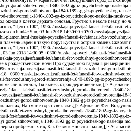
а что намекнуть.]]>
Афанасий Фет. Воздушный город.Стихотворен
zdushnyi-gorod-stihotvorenija-1840-1892-gg-iz-poyeticheskogo-nasledij
et-vozdushnyi-gorod-stihotvorenija-1840-1892-gg-iz-poyeticheskogo-nas
-gorod-stihotvorenija-1840-1892-gg-iz-poyeticheskogo-nasledija-moskva
д окном в клетке держать соловья. Грустно в неволе певцу, но 
сква, "Центр-100", 1996.
/russkaja-poyezija/afanasii-fet/afanasii-f
n-sosedu.html#c
Sun, 03 Jun 2018 14:30:09 +0300
/russkaja-poyezija/a
hii-plamen.html
/russkaja-poyezija/afanasii-fet/afanasii-fet-vozdushny
 пламень Зарей в такую пору! Кусты и острый камень Сквозят п
сква, "Центр-100", 1996.
/russkaja-poyezija/afanasii-fet/afanasii-f
, 03 Jun 2018 14:30:05 +0300
/russkaja-poyezija/afanasii-fet/afanasi
usskaja-poyezija/afanasii-fet/afanasii-fet-vozdushnyi-gorod-stihotvor
е в рождественской ночи Про судьбу мою гадала При мерцании 
996.
/russkaja-poyezija/afanasii-fet/afanasii-fet-vozdushnyi-gorod-sti
5:18 +0300
/russkaja-poyezija/afanasii-fet/afanasii-fet-vozdushnyi-go
anasii-fet-vozdushnyi-gorod-stihotvorenija-1840-1892-gg-iz-poyetiche
ая мысли пленной, Ты вынес, отрок дерзновенный,]]>
Афанасий 
ezija/afanasii-fet/afanasii-fet-vozdushnyi-gorod-stihotvorenija-1840-
a-poyezija/afanasii-fet/afanasii-fet-vozdushnyi-gorod-stihotvorenija-1
fet-vozdushnyi-gorod-stihotvorenija-1840-1892-gg-iz-poyeticheskogo-na
иллиантах, На тмине горят светляки.]]>
Афанасий Фет. Воздушный
-fet/afanasii-fet-vozdushnyi-gorod-stihotvorenija-1840-1892-gg-iz-poye
anasii-fet/afanasii-fet-vozdushnyi-gorod-stihotvorenija-1840-1892-gg-
ushnyi-gorod-stihotvorenija-1840-1892-gg-iz-poyeticheskogo-nasledija
ь черна прибрежных ив, Как безмятежно спит залив,]]>
Афанасий 