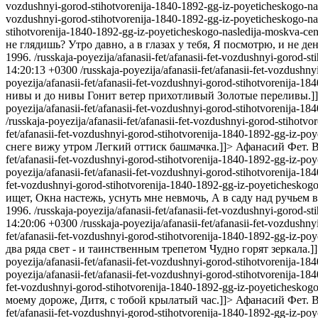
vozdushnyi-gorod-stihotvorenija-1840-1892-gg-iz-poyeticheskogo-na
vozdushnyi-gorod-stihotvorenija-1840-1892-gg-iz-poyeticheskogo-na
stihotvorenija-1840-1892-gg-iz-poyeticheskogo-nasledija-moskva-ce
не глядишь? Утро давно, а в глазах у тебя, Я посмотрю, и не ден
1996.
/russkaja-poyezija/afanasii-fet/afanasii-fet-vozdushnyi-gorod
14:20:13 +0300
/russkaja-poyezija/afanasii-fet/afanasii-fet-vozdus
poyezija/afanasii-fet/afanasii-fet-vozdushnyi-gorod-stihotvorenija-
нивы и до нивы Гонит ветер прихотливый Золотые переливы.]
poyezija/afanasii-fet/afanasii-fet-vozdushnyi-gorod-stihotvorenija-
/russkaja-poyezija/afanasii-fet/afanasii-fet-vozdushnyi-gorod-stiho
fet/afanasii-fet-vozdushnyi-gorod-stihotvorenija-1840-1892-gg-iz-p
снеге вижу утром Легкий оттиск башмачка.]]>
Афанасий Фет. В
fet/afanasii-fet-vozdushnyi-gorod-stihotvorenija-1840-1892-gg-iz-p
poyezija/afanasii-fet/afanasii-fet-vozdushnyi-gorod-stihotvorenija
fet-vozdushnyi-gorod-stihotvorenija-1840-1892-gg-iz-poyetichesko
ищет, Окна настежь, уснуть мне невмочь, А в саду над ручьем 
1996.
/russkaja-poyezija/afanasii-fet/afanasii-fet-vozdushnyi-goro
14:20:06 +0300
/russkaja-poyezija/afanasii-fet/afanasii-fet-vozdus
fet/afanasii-fet-vozdushnyi-gorod-stihotvorenija-1840-1892-gg-iz-po
два ряда свет - и таинственным трепетом Чудно горят зеркала.]
poyezija/afanasii-fet/afanasii-fet-vozdushnyi-gorod-stihotvorenija-
poyezija/afanasii-fet/afanasii-fet-vozdushnyi-gorod-stihotvorenija-
fet-vozdushnyi-gorod-stihotvorenija-1840-1892-gg-iz-poyeticheskog
моему дороже, Дитя, с тобой крылатый час.]]>
Афанасий Фет. В
fet/afanasii-fet-vozdushnyi-gorod-stihotvorenija-1840-1892-gg-iz-p