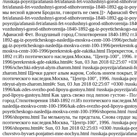
/russkaja-poyezija/afanasii-fet/afanasii-fet-vozdushnyi-gorod-stihot
fet/afanasii-fet-vozdushnyi-gorod-stihotvorenija-1840-1892-gg-iz-p
мы весной вдвоем Бродили, говорить не смея.]]>
Афанасий Фет.
fet/afanasii-fet-vozdushnyi-gorod-stihotvorenija-1840-1892-gg-iz-po
poyezija/afanasii-fet/afanasii-fet-vozdushnyi-gorod-stihotvorenija-
vozdushnyi-gorod-stihotvorenija-1840-1892-gg-iz-poyeticheskogo-na
Афанасий Фет. Воздушный город.Стихотворения 1840-1892 гг.И
1892-gg-iz-poyeticheskogo-nasledija-moskva-centr-100-1996/pechaln
gg-iz-poyeticheskogo-nasledija-moskva-centr-100-1996/perekrestok-g
moskva-centr-100-1996/perekrestok-gde-rakitka.html
Перекресток, г
1892 гг.Из поэтического наследия.Москва, "Центр-100", 1996.
/
1996/perekrestok-gde-rakitka.html#c
Sun, 03 Jun 2018 02:25:07 +03
1996/schechki-rdeyut-alym-zharom.html
/russkaja-poyezija/afanasii
zharom.html
Щечки рдеют алым жаром, Соболь инеем покрыт, И 
поэтического наследия.Москва, "Центр-100", 1996.
/russkaja-po
rdeyut-alym-zharom.html#c
Sun, 03 Jun 2018 02:25:07 +0300
/russk
1996/kak-zdes-svezho-pod-lipoyu-gustoyu.html
/russkaja-poyezija/a
pod-lipoyu-gustoyu.html
Как здесь свежо под липою густою - П
город.Стихотворения 1840-1892 гг.Из поэтического наследия.Мо
nasledija-moskva-centr-100-1996/kak-zdes-svezho-pod-lipoyu-gusto
poyeticheskogo-nasledija-moskva-centr-100-1996/shopenu.html
/rus
1996/shopenu.html
Ты мелькнула, ты предстала, Снова сердце за
поэтического наследия.Москва, "Центр-100", 1996.
/russkaja-poy
1996/shopenu.html#c
Sun, 03 Jun 2018 02:25:03 +0300
/russkaja-po
chuvstvo-byvaet-ponjatnei-mne-nochyu.html
/russkaja-poyezija/afan