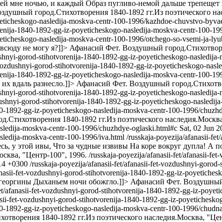
ей мне ночью, и каждый Образ пугливо-немой дальше трепещет в
здушный город.Стихотворения 1840-1892 гг.Из поэтического нас
poyeticheskogo-nasledija-moskva-centr-100-1996/kazhdoe-chuvstvo-byv
tvorenija-1840-1892-gg-iz-poyeticheskogo-nasledija-moskva-centr-100-1
oyeticheskogo-nasledija-moskva-centr-100-1996/otchego-so-vsemi-ja-ly
 всюду не могу я?]]>
Афанасий Фет. Воздушный город.Стихотворе
ozdushnyi-gorod-stihotvorenija-1840-1892-gg-iz-poyeticheskogo-nasledi
fet-vozdushnyi-gorod-stihotvorenija-1840-1892-gg-iz-poyeticheskogo-na
tvorenija-1840-1892-gg-iz-poyeticheskogo-nasledija-moskva-centr-100-
их вдаль разнесло.]]>
Афанасий Фет. Воздушный город.Стихотво
ozdushnyi-gorod-stihotvorenija-1840-1892-gg-iz-poyeticheskogo-nasledi
vozdushnyi-gorod-stihotvorenija-1840-1892-gg-iz-poyeticheskogo-nasled
1840-1892-gg-iz-poyeticheskogo-nasledija-moskva-centr-100-1996/chuzh
.Стихотворения 1840-1892 гг.Из поэтического наследия.Москва,
sledija-moskva-centr-100-1996/chuzhdye-oglaski.html#c
Sat, 02 Jun 
sledija-moskva-centr-100-1996/iva.html
/russkaja-poyezija/afanasii-fe
сь, у этой ивы, Что за чудные извивы На коре вокруг дупла! А п
сква, "Центр-100", 1996.
/russkaja-poyezija/afanasii-fet/afanasii-f
:14 +0300
/russkaja-poyezija/afanasii-fet/afanasii-fet-vozdushnyi-goro
afanasii-fet-vozdushnyi-gorod-stihotvorenija-1840-1892-gg-iz-poyetich
 георгины Дыханьем ночи обожгло.]]>
Афанасий Фет. Воздушный 
-fet/afanasii-fet-vozdushnyi-gorod-stihotvorenija-1840-1892-gg-iz-poye
anasii-fet-vozdushnyi-gorod-stihotvorenija-1840-1892-gg-iz-poyetichesk
1840-1892-gg-iz-poyeticheskogo-nasledija-moskva-centr-100-1996/chudna
отворения 1840-1892 гг.Из поэтического наследия.Москва, "Цен