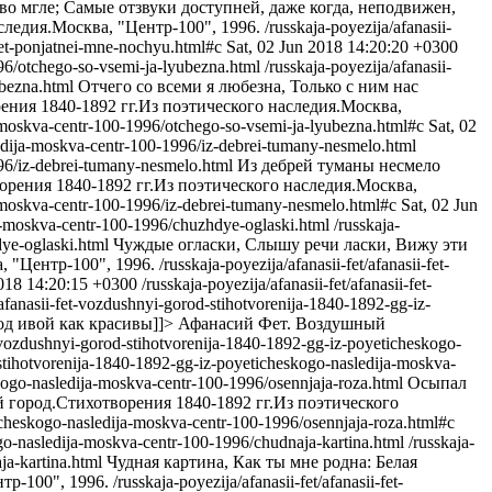
о мгле; Самые отзвуки доступней, даже когда, неподвижен,
ледия.Москва, "Центр-100", 1996.
/russkaja-poyezija/afanasii-
aet-ponjatnei-mne-nochyu.html#c
Sat, 02 Jun 2018 14:20:20 +0300
996/otchego-so-vsemi-ja-lyubezna.html
/russkaja-poyezija/afanasii-
ubezna.html
Отчего со всеми я любезна, Только с ним нас
ния 1840-1892 гг.Из поэтического наследия.Москва,
ja-moskva-centr-100-1996/otchego-so-vsemi-ja-lyubezna.html#c
Sat, 02
sledija-moskva-centr-100-1996/iz-debrei-tumany-nesmelo.html
1996/iz-debrei-tumany-nesmelo.html
Из дебрей туманы несмело
рения 1840-1892 гг.Из поэтического наследия.Москва,
ja-moskva-centr-100-1996/iz-debrei-tumany-nesmelo.html#c
Sat, 02 Jun
ija-moskva-centr-100-1996/chuzhdye-oglaski.html
/russkaja-
dye-oglaski.html
Чуждые огласки, Слышу речи ласки, Вижу эти
 "Центр-100", 1996.
/russkaja-poyezija/afanasii-fet/afanasii-fet-
2018 14:20:15 +0300
/russkaja-poyezija/afanasii-fet/afanasii-fet-
t/afanasii-fet-vozdushnyi-gorod-stihotvorenija-1840-1892-gg-iz-
од ивой как красивы]]>
Афанасий Фет. Воздушный
et-vozdushnyi-gorod-stihotvorenija-1840-1892-gg-iz-poyeticheskogo-
d-stihotvorenija-1840-1892-gg-iz-poyeticheskogo-nasledija-moskva-
eskogo-nasledija-moskva-centr-100-1996/osennjaja-roza.html
Осыпал
город.Стихотворения 1840-1892 гг.Из поэтического
ticheskogo-nasledija-moskva-centr-100-1996/osennjaja-roza.html#c
ogo-nasledija-moskva-centr-100-1996/chudnaja-kartina.html
/russkaja-
ja-kartina.html
Чудная картина, Как ты мне родна: Белая
тр-100", 1996.
/russkaja-poyezija/afanasii-fet/afanasii-fet-