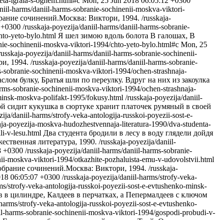
veta-igrala-s-ognem.html#c
Mon, 25 Jun 2018 06:05:12 +0300
aniil-harms/daniil-harms-sobranie-sochinenii-moskva-viktori-
ание сочинений.Москва: Виктори, 1994.
/russkaja-
 +0300
/russkaja-poyezija/daniil-harms/daniil-harms-sobranie-
chto-yeto-bylo.html
Я шел зимою вдоль болота В галошах, В
anie-sochinenii-moskva-viktori-1994/chto-yeto-bylo.html#c
Mon, 25
russkaja-poyezija/daniil-harms/daniil-harms-sobranie-sochinenii-
и, 1994.
/russkaja-poyezija/daniil-harms/daniil-harms-sobranie-
ms-sobranie-sochinenii-moskva-viktori-1994/ochen-strashnaja-
аслом булку, Братья шли по переулку. Вдруг на них из закоулка
harms-sobranie-sochinenii-moskva-viktori-1994/ochen-strashnaja-
-minsk-moskva-polifakt-1995/fokusy.html
/russkaja-poyezija/daniil-
ой сидит кукушка в сюртуке хранит платочек румяный в своей
zija/daniil-harms/strofy-veka-antologija-russkoi-poyezii-sost-e-
kaja-poyezija-moskva-hudozhestvennaja-literatura-1990/dva-studenta-
li-v-lesu.html
Два студента бродили в лесу в воду глядели дойдя
жественная литература, 1990.
/russkaja-poyezija/daniil-
8 +0300
/russkaja-poyezija/daniil-harms/daniil-harms-sobranie-
nii-moskva-viktori-1994/otkazhite-pozhaluista-emu-v-udovolstvii.html
брание сочинений.Москва: Виктори, 1994.
/russkaja-
018 06:05:07 +0300
/russkaja-poyezija/daniil-harms/strofy-veka-
rms/strofy-veka-antologija-russkoi-poyezii-sost-e-evtushenko-minsk-
 в цилиндре, Калдеев в перчатках, а Пепермалдеев с ключом
-harms/strofy-veka-antologija-russkoi-poyezii-sost-e-evtushenko-
iil-harms-sobranie-sochinenii-moskva-viktori-1994/gospodi-probudi-v-