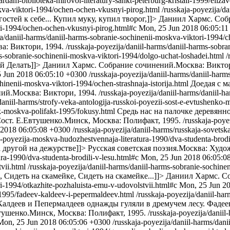
hardam-biblioteka-mirovoi-literatury-sankt-peterburg-kristall-1999/eliza
skva-viktori-1994/ochen-ochen-vkusnyi-pirog.html
/russkaja-poyezija/d
гостей к себе... Купил муку, купил творог,]]>
Даниил Хармс. Собр
ori-1994/ochen-ochen-vkusnyi-pirog.html#c
Mon, 25 Jun 2018 06:05:11
ja/daniil-harms/daniil-harms-sobranie-sochinenii-moskva-viktori-1994/
а: Виктори, 1994.
/russkaja-poyezija/daniil-harms/daniil-harms-sobr
ms-sobranie-sochinenii-moskva-viktori-1994/dolgo-uchat-loshadei.html
/
й Делать]]>
Даниил Хармс. Собрание сочинений.Москва: Виктор
 Jun 2018 06:05:10 +0300
/russkaja-poyezija/daniil-harms/daniil-har
chinenii-moskva-viktori-1994/ochen-strashnaja-istorija.html
Доедая с м
ий.Москва: Виктори, 1994.
/russkaja-poyezija/daniil-harms/daniil-
/daniil-harms/strofy-veka-antologija-russkoi-poyezii-sost-e-evtushenko
sk-moskva-polifakt-1995/fokusy.html
Средь нас на палочке деревянн
ост. Е.Евтушенко.Минск, Москва: Полифакт, 1995.
/russkaja-poye
 2018 06:05:08 +0300
/russkaja-poyezija/daniil-harms/russkaja-sovets
ja-poyezija-moskva-hudozhestvennaja-literatura-1990/dva-studenta-brodi
 другой на дежурстве]]>
Русская советская поэзия.Москва: Худо
ra-1990/dva-studenta-brodili-v-lesu.html#c
Mon, 25 Jun 2018 06:05:0
vii.html
/russkaja-poyezija/daniil-harms/daniil-harms-sobranie-sochine
 Сидеть на скамейке, Сидеть на скамейке...]]>
Даниил Хармс. Со
ri-1994/otkazhite-pozhaluista-emu-v-udovolstvii.html#c
Mon, 25 Jun 2
-1995/fadeev-kaldeev-i-pepermaldeev.html
/russkaja-poyezija/daniil-ha
Калдеев и Пепермалдеев однажды гуляли в дремучем лесу. Фадеев
тушенко.Минск, Москва: Полифакт, 1995.
/russkaja-poyezija/daniil
Mon, 25 Jun 2018 06:05:06 +0300
/russkaja-poyezija/daniil-harms/dan