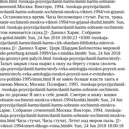
llion.html
/russkaja-poyezija/daniil-harms/daniil-harms-sobranie-
чинений.Москва: Виктори, 1994.
/russkaja-poyezija/daniil-
rms/daniil-harms-sobranie-sochinenii-moskva-viktori-1994/vot-grjanul-
, Остановилось время. Часы беспомощно стучат. Расти, трава,
branie-sochinenii-moskva-viktori-1994/vot-grjanul-dozhd.html#c
Sun,
tml
/russkaja-poyezija/daniil-harms/daniil-harms-sobranie-sochinenii-
том начинается скука,]]>
Даниил Хармс. Собрание
ja-golod.html#c
Sun, 24 Jun 2018 18:00:23 +0300
/russkaja-
zija/daniil-harms/daniil-harms-cirk-shardam-biblioteka-mirovoi-
ижка.]]>
Даниил Хармс. Цирк Шардам.Библиотека мировой
ankt-peterburg-kristall-1999/vlas-i-mishka.html#c
Sun, 24 Jun 2018
sja-groznyi-petr-palych.html
/russkaja-poyezija/daniil-harms/strofy-
алыч закрыв глаза нырял к окну на берегу стояла сволочь
kaja-poyezija/daniil-harms/strofy-veka-antologija-russkoi-poyezii-sost-
-harms/strofy-veka-antologija-russkoi-poyezii-sost-e-evtushenko-
kva-polifakt-1995/strast.html
Я не имею больше власти таить в
ушенко.Минск, Москва: Полифакт, 1995.
/russkaja-poyezija/daniil-
0
/russkaja-poyezija/daniil-harms/daniil-harms-sobranie-sochinenii-
ы по дорожке Я шел к себе домой. Смотрю и вижу: кошки
-sobranie-sochinenii-moskva-viktori-1994/koshki.html#c
Sun, 24 Jun
-poyezija/daniil-harms/daniil-harms-sobranie-sochinenii-moskva-
армс. Собрание сочинений.Москва: Виктори, 1994.
/russkaja-
skaja-poyezija/daniil-harms/daniil-harms-sobranie-sochinenii-moskva-
oina.html
Часы стучат, Часы стучат, Летит над миром пыль. ]]>
a-viktori-1994/smert-dikogo-voina.html#c
Sun, 24 Jun 2018 18:00:18