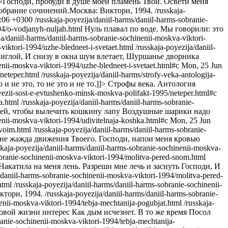
«Господи, пробуди в душе моей пламень Твой. Освети меня
обрание сочинений.Москва: Виктори, 1994.
/russkaja-
:06 +0300
/russkaja-poyezija/daniil-harms/daniil-harms-sobranie-
994/o-vodjanyh-nuljah.html
Нуль плавал по воде. Мы говорили: это
ja/daniil-harms/daniil-harms-sobranie-sochinenii-moskva-viktori-
-viktori-1994/uzhe-bledneet-i-svetaet.html
/russkaja-poyezija/daniil-
 иглой, И снизу в окна шум влетает, Шуршанье дворника
enii-moskva-viktori-1994/uzhe-bledneet-i-svetaet.html#c
Mon, 25 Jun
neteper.html
/russkaja-poyezija/daniil-harms/strofy-veka-antologija-
 и не это, то не это и не то.]]>
Строфы века. Антология
poyezii-sost-e-evtushenko-minsk-moskva-polifakt-1995/neteper.html#c
a.html
/russkaja-poyezija/daniil-harms/daniil-harms-sobranie-
корей, чтобы вылечить кошкину лапу Воздушные шарики надо
nenii-moskva-viktori-1994/udivitelnaja-koshka.html#c
Mon, 25 Jun
tvoim.html
/russkaja-poyezija/daniil-harms/daniil-harms-sobranie-
не жажда движения Твоего. Господи, напои меня кровью
skaja-poyezija/daniil-harms/daniil-harms-sobranie-sochinenii-moskva-
sobranie-sochinenii-moskva-viktori-1994/molitva-pered-snom.html
Накатила на меня лень. Разреши мне лечь и заснуть Господи, И
s/daniil-harms-sobranie-sochinenii-moskva-viktori-1994/molitva-pered-
html
/russkaja-poyezija/daniil-harms/daniil-harms-sobranie-sochinenii-
тори, 1994.
/russkaja-poyezija/daniil-harms/daniil-harms-sobranie-
nenii-moskva-viktori-1994/tebja-mechtanija-pogubjat.html
/russkaja-
ровой жизни интерес Как дым исчезнет. В то же время Посол
ranie-sochinenii-moskva-viktori-1994/tebja-mechtanija-