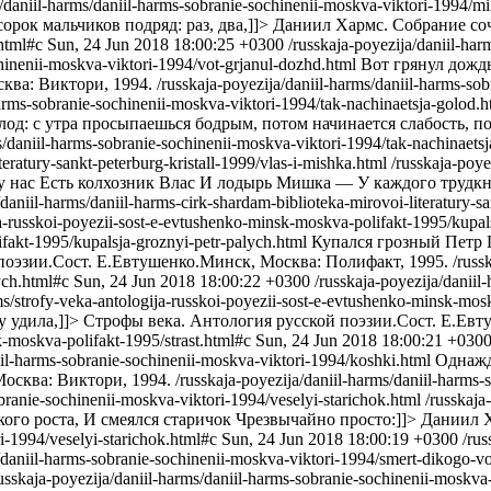
a/daniil-harms/daniil-harms-sobranie-sochinenii-moskva-viktori-1994/mi
орок мальчиков подряд: раз, два,]]>
Даниил Хармс. Собрание со
html#c
Sun, 24 Jun 2018 18:00:25 +0300
/russkaja-poyezija/daniil-ha
chinenii-moskva-viktori-1994/vot-grjanul-dozhd.html
Вот грянул дождь
ква: Виктори, 1994.
/russkaja-poyezija/daniil-harms/daniil-harms-so
harms-sobranie-sochinenii-moskva-viktori-1994/tak-nachinaetsja-golod.h
лод: с утра просыпаешься бодрым, потом начинается слабость, по
ms/daniil-harms-sobranie-sochinenii-moskva-viktori-1994/tak-nachinaets
teratury-sankt-peterburg-kristall-1999/vlas-i-mishka.html
/russkaja-poye
 у нас Есть колхозник Влас И лодырь Мишка — У каждого трудкн
/daniil-harms/daniil-harms-cirk-shardam-biblioteka-mirovoi-literatury-s
ija-russkoi-poyezii-sost-e-evtushenko-minsk-moskva-polifakt-1995/kupal
ifakt-1995/kupalsja-groznyi-petr-palych.html
Купался грозный Петр П
поэзии.Сост. Е.Евтушенко.Минск, Москва: Полифакт, 1995.
/russ
ych.html#c
Sun, 24 Jun 2018 18:00:22 +0300
/russkaja-poyezija/daniil
rms/strofy-veka-antologija-russkoi-poyezii-sost-e-evtushenko-minsk-mos
у удила,]]>
Строфы века. Антология русской поэзии.Сост. Е.Евт
k-moskva-polifakt-1995/strast.html#c
Sun, 24 Jun 2018 18:00:21 +030
niil-harms-sobranie-sochinenii-moskva-viktori-1994/koshki.html
Однажд
осква: Виктори, 1994.
/russkaja-poyezija/daniil-harms/daniil-harms
obranie-sochinenii-moskva-viktori-1994/veselyi-starichok.html
/russkaja
ого pоста, И смеялся стаpичок Чpезвычайно пpосто:]]>
Даниил Х
i-1994/veselyi-starichok.html#c
Sun, 24 Jun 2018 18:00:19 +0300
/rus
s/daniil-harms-sobranie-sochinenii-moskva-viktori-1994/smert-dikogo-v
usskaja-poyezija/daniil-harms/daniil-harms-sobranie-sochinenii-moskv