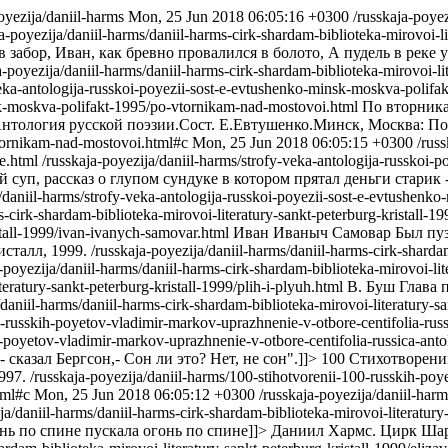
oyezija/daniil-harms
Mon, 25 Jun 2018 06:05:16 +0300
/russkaja-poye
ja-poyezija/daniil-harms/daniil-harms-cirk-shardam-biblioteka-mirovoi-l
абор, Иван, как бревно провалился в болото, А пудель в реке ут
a-poyezija/daniil-harms/daniil-harms-cirk-shardam-biblioteka-mirovoi-li
-veka-antologija-russkoi-poyezii-sost-e-evtushenko-minsk-moskva-polif
nsk-moskva-polifakt-1995/po-vtornikam-nad-mostovoi.html
По вторника
нтология русской поэзии.Сост. Е.Евтушенко.Минск, Москва: По
tornikam-nad-mostovoi.html#c
Mon, 25 Jun 2018 06:05:15 +0300
/rus
e.html
/russkaja-poyezija/daniil-harms/strofy-veka-antologija-russkoi-
 суп, рассказ о глупом сундуке в котором прятал деньги старик -
a/daniil-harms/strofy-veka-antologija-russkoi-poyezii-sost-e-evtushenk
ms-cirk-shardam-biblioteka-mirovoi-literatury-sankt-peterburg-kristall-
istall-1999/ivan-ivanych-samovar.html
Иван Иваныч Самовар Был пуза
сталл, 1999.
/russkaja-poyezija/daniil-harms/daniil-harms-cirk-shardam
-poyezija/daniil-harms/daniil-harms-cirk-shardam-biblioteka-mirovoi-lit
teratury-sankt-peterburg-kristall-1999/plih-i-plyuh.html
В. Буш Глава п
/daniil-harms/daniil-harms-cirk-shardam-biblioteka-mirovoi-literatury-sa
0-russkih-poyetov-vladimir-markov-uprazhnenie-v-otbore-centifolia-russ
h-poyetov-vladimir-markov-uprazhnenie-v-otbore-centifolia-russica-anto
сказал Бергсон,- Сон ли это? Нет, не сон".]]>
100 Стихотворени
997.
/russkaja-poyezija/daniil-harms/100-stihotvorenii-100-russkih-poy
tml#c
Mon, 25 Jun 2018 06:05:12 +0300
/russkaja-poyezija/daniil-harm
ja/daniil-harms/daniil-harms-cirk-shardam-biblioteka-mirovoi-literatury
онь по спине пускала огонь по спине]]>
Даниил Хармс. Цирк Шар