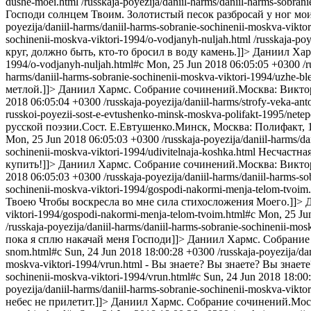
dushe-moei.html
/russkaja-poyezija/daniil-harms/daniil-harms-sobra
Господи солнцем Твоим. Золотистый песок разбросай у ног мои
poyezija/daniil-harms/daniil-harms-sobranie-sochinenii-moskva-vikt
sochinenii-moskva-viktori-1994/o-vodjanyh-nuljah.html
/russkaja-po
круг, должно быть, кто-то бросил в воду камень.]]>
Даниил Хар
1994/o-vodjanyh-nuljah.html#c
Mon, 25 Jun 2018 06:05:05 +0300
/
harms/daniil-harms-sobranie-sochinenii-moskva-viktori-1994/uzhe-ble
метлой.]]>
Даниил Хармс. Собрание сочинений.Москва: Виктор
2018 06:05:04 +0300
/russkaja-poyezija/daniil-harms/strofy-veka-an
russkoi-poyezii-sost-e-evtushenko-minsk-moskva-polifakt-1995/netep
русской поэзии.Сост. Е.Евтушенко.Минск, Москва: Полифакт, 
Mon, 25 Jun 2018 06:05:03 +0300
/russkaja-poyezija/daniil-harms/d
sochinenii-moskva-viktori-1994/udivitelnaja-koshka.html
Несчастная
купить!]]>
Даниил Хармс. Собрание сочинений.Москва: Виктор
2018 06:05:03 +0300
/russkaja-poyezija/daniil-harms/daniil-harms-
sochinenii-moskva-viktori-1994/gospodi-nakormi-menja-telom-tvoim
Твоею Чтобы воскресла во мне сила стихосложения Моего.]]>
Д
viktori-1994/gospodi-nakormi-menja-telom-tvoim.html#c
Mon, 25 Ju
/russkaja-poyezija/daniil-harms/daniil-harms-sobranie-sochinenii-mo
пока я сплю накачай меня Господи]]>
Даниил Хармс. Собрание 
snom.html#c
Sun, 24 Jun 2018 18:00:28 +0300
/russkaja-poyezija/d
moskva-viktori-1994/vrun.html
- Вы знаете? Вы знаете? Вы знаете
sochinenii-moskva-viktori-1994/vrun.html#c
Sun, 24 Jun 2018 18:00
poyezija/daniil-harms/daniil-harms-sobranie-sochinenii-moskva-vikto
небес не прилетит.]]>
Даниил Хармс. Собрание сочинений.Моск