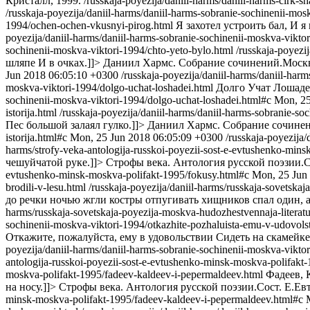
Кристалл, 1999.
/russkaja-poyezija/daniil-harms/daniil-harms-cirk-s
/russkaja-poyezija/daniil-harms/daniil-harms-sobranie-sochinenii-mo
1994/ochen-ochen-vkusnyi-pirog.html
Я захотел устроить бал, И я 
poyezija/daniil-harms/daniil-harms-sobranie-sochinenii-moskva-vikt
sochinenii-moskva-viktori-1994/chto-yeto-bylo.html
/russkaja-poyezi
шляпе И в очках.]]>
Даниил Хармс. Собрание сочинений.Москв
Jun 2018 06:05:10 +0300
/russkaja-poyezija/daniil-harms/daniil-har
moskva-viktori-1994/dolgo-uchat-loshadei.html
Долго Учат Лошаде
sochinenii-moskva-viktori-1994/dolgo-uchat-loshadei.html#c
Mon, 25
istorija.html
/russkaja-poyezija/daniil-harms/daniil-harms-sobranie-so
Пес большой залаял гулко.]]>
Даниил Хармс. Собрание сочинен
istorija.html#c
Mon, 25 Jun 2018 06:05:09 +0300
/russkaja-poyezija
harms/strofy-veka-antologija-russkoi-poyezii-sost-e-evtushenko-min
чешуйчатой руке.]]>
Строфы века. Антология русской поэзии.С
evtushenko-minsk-moskva-polifakt-1995/fokusy.html#c
Mon, 25 Jun
brodili-v-lesu.html
/russkaja-poyezija/daniil-harms/russkaja-sovetska
до речки ночью жгли костры отпугивать хищников спал один, а
harms/russkaja-sovetskaja-poyezija-moskva-hudozhestvennaja-literatu
sochinenii-moskva-viktori-1994/otkazhite-pozhaluista-emu-v-udovolst
Откажите, пожалуйста, ему в удовольствии Сидеть на скамейке,
poyezija/daniil-harms/daniil-harms-sobranie-sochinenii-moskva-vikto
antologija-russkoi-poyezii-sost-e-evtushenko-minsk-moskva-polifakt
moskva-polifakt-1995/fadeev-kaldeev-i-pepermaldeev.html
Фадеев, 
на носу.]]>
Строфы века. Антология русской поэзии.Сост. Е.Ев
minsk-moskva-polifakt-1995/fadeev-kaldeev-i-pepermaldeev.html#c