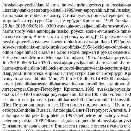
/russkaja-poyezija/daniil-harms
http://icms/images/rss.png
/russkaja-p
literatury-sankt-peterburg-kristall-1999/ivan-taporyzhkin.html
/russka
Тапорыжкин пошел на охоту, С ним пудель пошел, перепрыгнув з
мировой литературы.Санкт-Петербург: Кристалл, 1999.
/russkaj
25 Jun 2018 06:05:16 +0300
/russkaja-poyezija/daniil-harms/strofy
harms/strofy-veka-antologija-russkoi-poyezii-sost-e-evtushenko-mi
воздухе парил; В нем кто-то трубочку курил,]]>
Строфы века. А
russkoi-poyezii-sost-e-evtushenko-minsk-moskva-polifakt-1995/po-v
sost-e-evtushenko-minsk-moskva-polifakt-1995/ja-sidel-na-odnoi-nog
odnoi-noge.html
Я сидел на одной ноге, держал в руках семейный
Е.Евтушенко.Минск, Москва: Полифакт, 1995.
/russkaja-poyezij
Jun 2018 06:05:14 +0300
/russkaja-poyezija/daniil-harms/daniil-har
harms-cirk-shardam-biblioteka-mirovoi-literatury-sankt-peterburg-kr
Шардам.Библиотека мировой литературы.Санкт-Петербург: Кри
ivanych-samovar.html#c
Mon, 25 Jun 2018 06:05:14 +0300
/russkaja
poyezija/daniil-harms/daniil-harms-cirk-shardam-biblioteka-mirovoi-li
литературы.Санкт-Петербург: Кристалл, 1999.
/russkaja-poyezija
06:05:13 +0300
/russkaja-poyezija/daniil-harms/100-stihotvorenii-10
les.html
/russkaja-poyezija/daniil-harms/100-stihotvorenii-100-russki
Шел Петров однажды в лес, Шел и шел и вдруг исчез. "Ну и ну,- 
отборе.Centifolia Russica. Antologia.Санкт-Петербург: Алетейя, 1
antologia-sankt-peterburg-aleteija-1997/shel-petrov-odnazhdy-v-les.h
peterburg-kristall-1999/elizaveta-igrala-s-ognem.html
/russkaja-poyezi
Елизавета играла с огнем Елизавета играла с огнем пускала ог