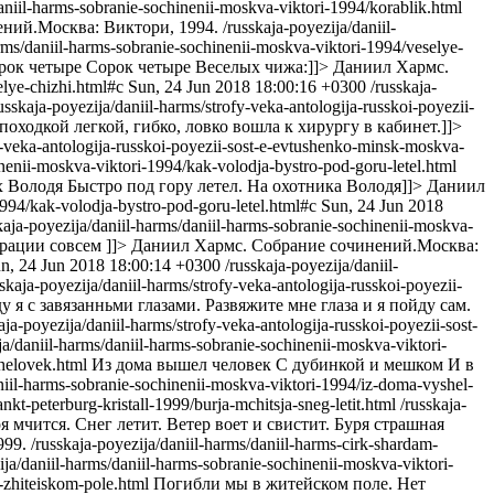
daniil-harms-sobranie-sochinenii-moskva-viktori-1994/korablik.html
ний.Москва: Виктори, 1994.
/russkaja-poyezija/daniil-
arms/daniil-harms-sobranie-sochinenii-moskva-viktori-1994/veselye-
рок четыре Сорок четыре Веселых чижа:]]>
Даниил Хармс.
elye-chizhi.html#c
Sun, 24 Jun 2018 18:00:16 +0300
/russkaja-
usskaja-poyezija/daniil-harms/strofy-veka-antologija-russkoi-poyezii-
 походкой легкой, гибко, ловко вошла к хирургу в кабинет.]]>
fy-veka-antologija-russkoi-poyezii-sost-e-evtushenko-minsk-moskva-
inenii-moskva-viktori-1994/kak-volodja-bystro-pod-goru-letel.html
х Володя Быстро под гору летел. На охотника Володя]]>
Даниил
1994/kak-volodja-bystro-pod-goru-letel.html#c
Sun, 24 Jun 2018
kaja-poyezija/daniil-harms/daniil-harms-sobranie-sochinenii-moskva-
рации совсем ]]>
Даниил Хармс. Собрание сочинений.Москва:
n, 24 Jun 2018 18:00:14 +0300
/russkaja-poyezija/daniil-
sskaja-poyezija/daniil-harms/strofy-veka-antologija-russkoi-poyezii-
 я с завязанньми глазами. Развяжите мне глаза и я пойду сам.
aja-poyezija/daniil-harms/strofy-veka-antologija-russkoi-poyezii-sost-
ja/daniil-harms/daniil-harms-sobranie-sochinenii-moskva-viktori-
chelovek.html
Из дома вышел человек С дубинкой и мешком И в
aniil-harms-sobranie-sochinenii-moskva-viktori-1994/iz-doma-vyshel-
nkt-peterburg-kristall-1999/burja-mchitsja-sneg-letit.html
/russkaja-
я мчится. Снег летит. Ветер воет и свистит. Буря страшная
999.
/russkaja-poyezija/daniil-harms/daniil-harms-cirk-shardam-
ija/daniil-harms/daniil-harms-sobranie-sochinenii-moskva-viktori-
v-zhiteiskom-pole.html
Погибли мы в житейском поле. Нет