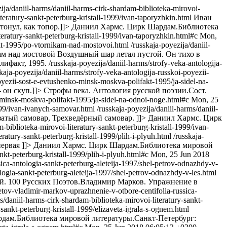
zija/daniil-harms/daniil-harms-cirk-shardam-biblioteka-mirovoi-
iteratury-sankt-peterburg-kristall-1999/ivan-taporyzhkin.html
Иван
онул, как топор.]]>
Даниил Хармс. Цирк Шардам.Библиотека
teratury-sankt-peterburg-kristall-1999/ivan-taporyzhkin.html#c
Mon,
akt-1995/po-vtornikam-nad-mostovoi.html
/russkaja-poyezija/daniil-
м над мостовой Воздушный шар летал пустой. Он тихо в
лифакт, 1995.
/russkaja-poyezija/daniil-harms/strofy-veka-antologija-
skaja-poyezija/daniil-harms/strofy-veka-antologija-russkoi-poyezii-
poyezii-sost-e-evtushenko-minsk-moskva-polifakt-1995/ja-sidel-na-
 он скуп.]]>
Строфы века. Антология русской поэзии.Сост.
o-minsk-moskva-polifakt-1995/ja-sidel-na-odnoi-noge.html#c
Mon, 25
1999/ivan-ivanych-samovar.html
/russkaja-poyezija/daniil-harms/daniil-
тый самовар, Трехведёрный самовар. ]]>
Даниил Хармс. Цирк
-biblioteka-mirovoi-literatury-sankt-peterburg-kristall-1999/ivan-
eratury-sankt-peterburg-kristall-1999/plih-i-plyuh.html
/russkaja-
ервая ]]>
Даниил Хармс. Цирк Шардам.Библиотека мировой
nkt-peterburg-kristall-1999/plih-i-plyuh.html#c
Mon, 25 Jun 2018
ica-antologia-sankt-peterburg-aleteija-1997/shel-petrov-odnazhdy-v-
logia-sankt-peterburg-aleteija-1997/shel-petrov-odnazhdy-v-les.html
й. 100 Русских Поэтов.Владимир Марков. Упражнение в
etov-vladimir-markov-uprazhnenie-v-otbore-centifolia-russica-
s/daniil-harms-cirk-shardam-biblioteka-mirovoi-literatury-sankt-
-sankt-peterburg-kristall-1999/elizaveta-igrala-s-ognem.html
дам.Библиотека мировой литературы.Санкт-Петербург: