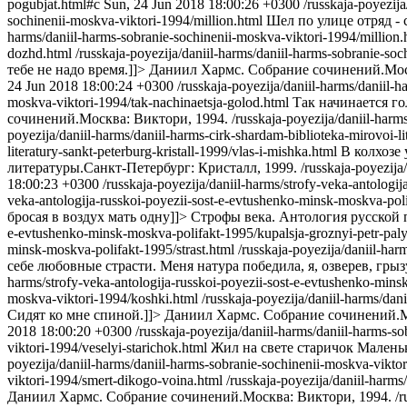
pogubjat.html#c
Sun, 24 Jun 2018 18:00:26 +0300
/russkaja-poyezij
sochinenii-moskva-viktori-1994/million.html
Шел по улице отряд - с
harms/daniil-harms-sobranie-sochinenii-moskva-viktori-1994/million.
dozhd.html
/russkaja-poyezija/daniil-harms/daniil-harms-sobranie-so
тебе не надо время.]]>
Даниил Хармс. Собрание сочинений.Мос
24 Jun 2018 18:00:24 +0300
/russkaja-poyezija/daniil-harms/daniil-
moskva-viktori-1994/tak-nachinaetsja-golod.html
Так начинается го
сочинений.Москва: Виктори, 1994.
/russkaja-poyezija/daniil-har
poyezija/daniil-harms/daniil-harms-cirk-shardam-biblioteka-mirovoi-li
literatury-sankt-peterburg-kristall-1999/vlas-i-mishka.html
В колхозе
литературы.Санкт-Петербург: Кристалл, 1999.
/russkaja-poyezija
18:00:23 +0300
/russkaja-poyezija/daniil-harms/strofy-veka-antolog
veka-antologija-russkoi-poyezii-sost-e-evtushenko-minsk-moskva-pol
бросая в воздух мать одну]]>
Строфы века. Антология русской 
e-evtushenko-minsk-moskva-polifakt-1995/kupalsja-groznyi-petr-pal
minsk-moskva-polifakt-1995/strast.html
/russkaja-poyezija/daniil-ha
себе любовные страсти. Меня натура победила, я, озверев, грыз
harms/strofy-veka-antologija-russkoi-poyezii-sost-e-evtushenko-mins
moskva-viktori-1994/koshki.html
/russkaja-poyezija/daniil-harms/da
Сидят ко мне спиной.]]>
Даниил Хармс. Собрание сочинений.М
2018 18:00:20 +0300
/russkaja-poyezija/daniil-harms/daniil-harms-s
viktori-1994/veselyi-starichok.html
Жил на свете стаpичок Маленьк
poyezija/daniil-harms/daniil-harms-sobranie-sochinenii-moskva-viktor
viktori-1994/smert-dikogo-voina.html
/russkaja-poyezija/daniil-harm
Даниил Хармс. Собрание сочинений.Москва: Виктори, 1994.
/r