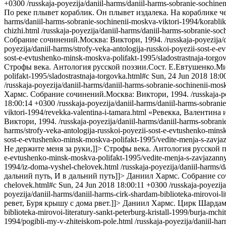
+0300
/russkaja-poyezija/daniil-harms/daniil-harms-sobranie-sochine
По реке плывет кораблик. Он плывет издалека. На кораблике ч
harms/daniil-harms-sobranie-sochinenii-moskva-viktori-1994/korabli
chizhi.html
/russkaja-poyezija/daniil-harms/daniil-harms-sobranie-so
Собрание сочинений.Москва: Виктори, 1994.
/russkaja-poyezija
poyezija/daniil-harms/strofy-veka-antologija-russkoi-poyezii-sost-e-
sost-e-evtushenko-minsk-moskva-polifakt-1995/sladostrastnaja-torgo
Строфы века. Антология русской поэзии.Сост. Е.Евтушенко.Ми
polifakt-1995/sladostrastnaja-torgovka.html#c
Sun, 24 Jun 2018 18:0
/russkaja-poyezija/daniil-harms/daniil-harms-sobranie-sochinenii-mos
Хармс. Собрание сочинений.Москва: Виктори, 1994.
/russkaja-
18:00:14 +0300
/russkaja-poyezija/daniil-harms/daniil-harms-sobrani
viktori-1994/revekka-valentina-i-tamara.html
«Ревекка, Валентина и
Виктори, 1994.
/russkaja-poyezija/daniil-harms/daniil-harms-sobran
harms/strofy-veka-antologija-russkoi-poyezii-sost-e-evtushenko-min
sost-e-evtushenko-minsk-moskva-polifakt-1995/vedite-menja-s-zavj
Не держите меня за руки,]]>
Строфы века. Антология русской п
e-evtushenko-minsk-moskva-polifakt-1995/vedite-menja-s-zavjazann
1994/iz-doma-vyshel-chelovek.html
/russkaja-poyezija/daniil-harms
дальний путь, И в дальний путь]]>
Даниил Хармс. Собрание со
chelovek.html#c
Sun, 24 Jun 2018 18:00:11 +0300
/russkaja-poyezija
poyezija/daniil-harms/daniil-harms-cirk-shardam-biblioteka-mirovoi-lit
ревет, Буря крышу с дома рвет.]]>
Даниил Хармс. Цирк Шардам.
biblioteka-mirovoi-literatury-sankt-peterburg-kristall-1999/burja-mchit
1994/pogibli-my-v-zhiteiskom-pole.html
/russkaja-poyezija/daniil-h