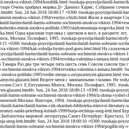
nii-moskva-viktori-1994/korablik.html
/russkaja-poyezija/daniil-harms/
етыре Очень храбрых моряка.]]>
Даниил Хармс. Собрание сочине
k.html#c
Sun, 24 Jun 2018 18:00:17 +0300
/russkaja-poyezija/daniil-h
chinenii-moskva-viktori-1994/veselye-chizhi.html
Жили в квартире Со
/daniil-harms/daniil-harms-sobranie-sochinenii-moskva-viktori-1994/ves
evtushenko-minsk-moskva-polifakt-1995/sladostrastnaja-torgovka.html
/r
vka.html
Одна красивая торговка с цветком в косе, в расцвете лет,
нск, Москва: Полифакт, 1995.
/russkaja-poyezija/daniil-harms/stro
0:15 +0300
/russkaja-poyezija/daniil-harms/daniil-harms-sobranie-soch
kva-viktori-1994/kak-volodja-bystro-pod-goru-letel.html
На салазочка
poyezija/daniil-harms/daniil-harms-sobranie-sochinenii-moskva-viktori-
e-sochinenii-moskva-viktori-1994/revekka-valentina-i-tamara.html
/russ
 Тамара Раз два три четыре пять шесть семь Совсем совсем три г
ie-sochinenii-moskva-viktori-1994/revekka-valentina-i-tamara.html#c
Su
sk-moskva-polifakt-1995/vedite-menja-s-zavjazannymi-glazami.html
/ru
azannymi-glazami.html
Ведите меня с завязанными глазами. Не пойду
оэзии.Сост. Е.Евтушенко.Минск, Москва: Полифакт, 1995.
/russk
ymi-glazami.html#c
Sun, 24 Jun 2018 18:00:13 +0300
/russkaja-poyezi
/daniil-harms-sobranie-sochinenii-moskva-viktori-1994/iz-doma-vyshel-
чинений.Москва: Виктори, 1994.
/russkaja-poyezija/daniil-harms/d
/daniil-harms/daniil-harms-cirk-shardam-biblioteka-mirovoi-literatury-sa
eratury-sankt-peterburg-kristall-1999/burja-mchitsja-sneg-letit.html
Бур
Библиотека мировой литературы.Санкт-Петербург: Кристалл, 1
sja-sneg-letit.html#c
Sun, 24 Jun 2018 18:00:10 +0300
/russkaja-poyez
arms/daniil-harms-sobranie-sochinenii-moskva-viktori-1994/pogibli-my-