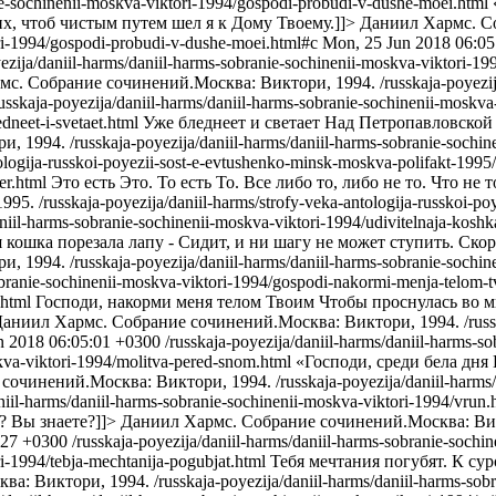
nie-sochinenii-moskva-viktori-1994/gospodi-probudi-v-dushe-moei.html
х, чтоб чистым путем шел я к Дому Твоему.]]>
Даниил Хармс. С
ori-1994/gospodi-probudi-v-dushe-moei.html#c
Mon, 25 Jun 2018 06:05
yezija/daniil-harms/daniil-harms-sobranie-sochinenii-moskva-viktori-1
мс. Собрание сочинений.Москва: Виктори, 1994.
/russkaja-poyezi
russkaja-poyezija/daniil-harms/daniil-harms-sobranie-sochinenii-moskva
dneet-i-svetaet.html
Уже бледнеет и светает Над Петропавловской
и, 1994.
/russkaja-poyezija/daniil-harms/daniil-harms-sobranie-sochin
tologija-russkoi-poyezii-sost-e-evtushenko-minsk-moskva-polifakt-1995/
er.html
Это есть Это. То есть То. Все либо то, либо не то. Что не то
1995.
/russkaja-poyezija/daniil-harms/strofy-veka-antologija-russkoi-
aniil-harms-sobranie-sochinenii-moskva-viktori-1994/udivitelnaja-koshk
 кошка порезала лапу - Сидит, и ни шагу не может ступить. С
и, 1994.
/russkaja-poyezija/daniil-harms/daniil-harms-sobranie-sochi
sobranie-sochinenii-moskva-viktori-1994/gospodi-nakormi-menja-telom-
.html
Господи, накорми меня телом Твоим Чтобы проснулась во м
аниил Хармс. Собрание сочинений.Москва: Виктори, 1994.
/rus
n 2018 06:05:01 +0300
/russkaja-poyezija/daniil-harms/daniil-harms-
skva-viktori-1994/molitva-pered-snom.html
«Господи, среди бела дня 
сочинений.Москва: Виктори, 1994.
/russkaja-poyezija/daniil-harm
aniil-harms/daniil-harms-sobranie-sochinenii-moskva-viktori-1994/vrun.
? Вы знаете?]]>
Даниил Хармс. Собрание сочинений.Москва: Вик
:27 +0300
/russkaja-poyezija/daniil-harms/daniil-harms-sobranie-sochi
ri-1994/tebja-mechtanija-pogubjat.html
Тебя мечтания погубят. К су
ва: Виктори, 1994.
/russkaja-poyezija/daniil-harms/daniil-harms-sob