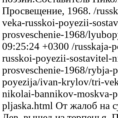
Просвещение, 1968.
/russk
veka-russkoi-poyezii-sosta
prosveschenie-1968/lyubop
09:25:24 +0300
/russkaja-p
russkoi-poyezii-sostavitel
prosveschenie-1968/rybja-p
poyezija/ivan-krylov/tri-vek
nikolai-bannikov-moskva-p
pljaska.html
От жалоб на с
Лев, вышед из терпенья, 