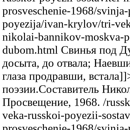
prosveschenie-1968/svinja
poyezija/ivan-krylov/tri-vek
nikolai-bannikov-moskva-p
dubom.html
Свинья под Д
досыта, до отвала; Наевш
глаза продравши, встала]]
поэзии.Составитель Нико
Просвещение, 1968.
/russk
veka-russkoi-poyezii-sosta
prosveschenie-1968/svinja