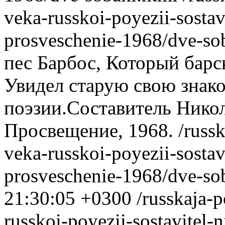
veka-russkoi-poyezii-sosta
prosveschenie-1968/dve-so
пес Барбос, Который барс
Увидел старую свою знако
поэзии.Составитель Нико
Просвещение, 1968.
/russk
veka-russkoi-poyezii-sosta
prosveschenie-1968/dve-so
21:30:05 +0300
/russkaja-p
russkoi-poyezii-sostavitel