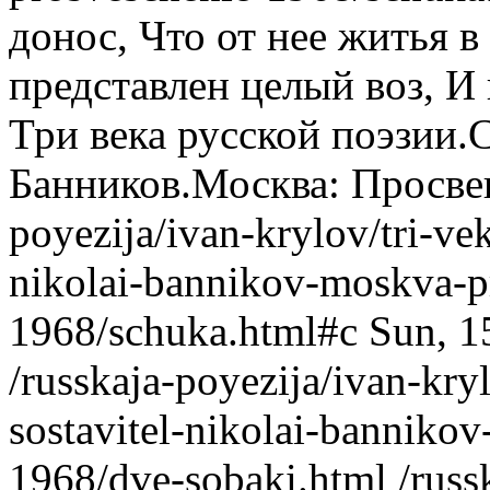
донос, Что от нее житья в
представлен целый воз, И
Три века русской поэзии.
Банников.Москва: Просве
poyezija/ivan-krylov/tri-vek
nikolai-bannikov-moskva-p
1968/schuka.html#c
Sun, 1
/russkaja-poyezija/ivan-kry
sostavitel-nikolai-banniko
1968/dve-sobaki.html
/russ