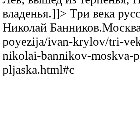
владенья.]]>
Три века рус
Николай Банников.Москва
poyezija/ivan-krylov/tri-vek
nikolai-bannikov-moskva-p
pljaska.html#c