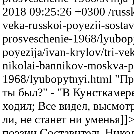
2018 09:25:26 +0300
/russ
veka-russkoi-poyezii-sosta
prosveschenie-1968/lyubop
poyezija/ivan-krylov/tri-vek
nikolai-bannikov-moskva-p
1968/lyubopytnyi.html
"Пр
ты был?" - "В Кунсткамере
ходил; Все видел, высмот
ли, не станет ни уменья]]
поэзии.Составитель Нико