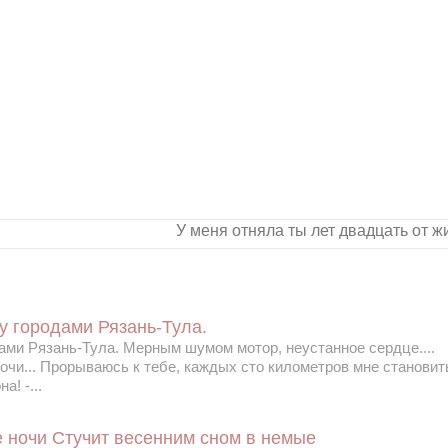
У меня отняла ты лет двадцать от жи
у городами Рязань-Тула.
ми Рязань-Тула. Мерным шумом мотор, неустанное сердце....
ночи... Прорываюсь к тебе, каждых сто километров мне становит
а! -...
е ночи Стучит весенним сном в немые