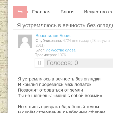
Главная
Блоги
Искусство с
Я устремляюсь в вечность без оглядк
Ворошилов Борис
Опубликовано:
4724 дня назад (23 августа
2011)
Блог:
Искусство слова
Просмотров:
1376
Голосов: 0
0
Я устремляюсь в вечность без оглядки
И крылья прорезаясь меж лопаток
Позволят оторваться от земли
Ты не шепнёшь: «меня с собой возьми»
Но я лишь призрак обделённый телом
В своём стремлении к небесным сферам