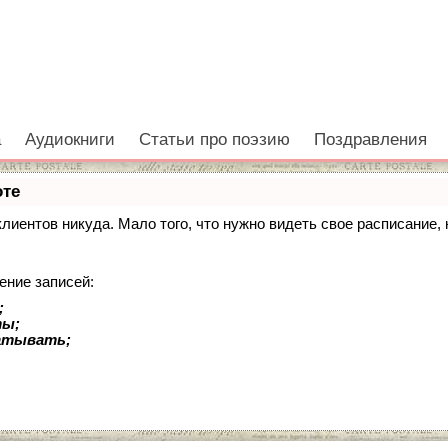
а
Аудиокниги
Статьи про поэзию
Поздравления
оте
 клиентов никуда. Мало того, что нужно видеть свое расписание
ение записей:
;
ты;
батывать;