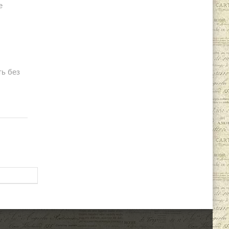
е
ть без