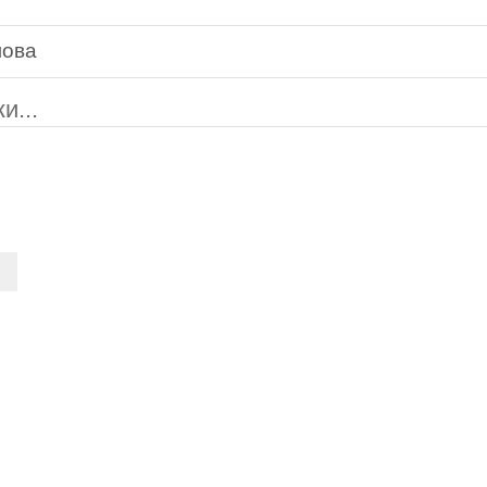
лова
и...