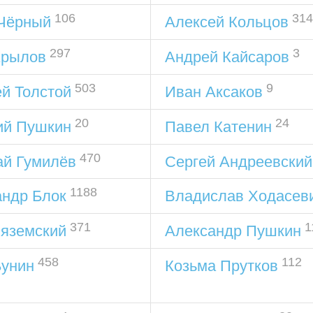
106
314
Чёрный
Алексей Кольцов
297
3
Крылов
Андрей Кайсаров
503
9
й Толстой
Иван Аксаков
20
24
ий Пушкин
Павел Катенин
470
ай Гумилёв
Сергей Андреевский
1188
андр Блок
Владислав Ходасев
371
1
Вяземский
Александр Пушкин
458
112
Бунин
Козьма Прутков