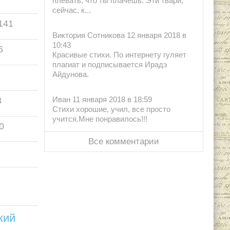
плевать, что ты плачешь. Эти твари,
сейчас, к...
141
Виктория Сотникова 12 января 2018 в
10:43
6
Красивые стихи. По интернету гуляет
плагиат и подписывается Ирадэ
Айдунова.
Иван 11 января 2018 в 18:59
8
Стихи хорошие, учил, все просто
учится.Мне понравилось!!!
0
Все комментарии
кий