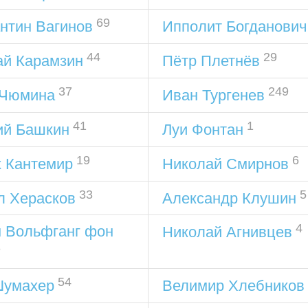
69
нтин Вагинов
Ипполит Богданович
44
29
ай Карамзин
Пётр Плетнёв
37
249
 Чюмина
Иван Тургенев
41
1
ий Башкин
Луи Фонтан
19
6
х Кантемир
Николай Смирнов
33
5
л Херасков
Александр Клушин
4
н Вольфганг фон
Николай Агнивцев
3
54
Шумахер
Велимир Хлебников