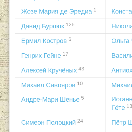
1
Жозе Мария де Эредиа
Конста
126
Давид Бурлюк
Никол
6
Ермил Костров
Ольга
17
Генрих Гейне
Васил
43
Алексей Кручёных
Антио
10
Михаил Савояров
Михаи
5
Иоган
Андре-Мари Шенье
1
Гёте
24
Симеон Полоцкий
Пётр 