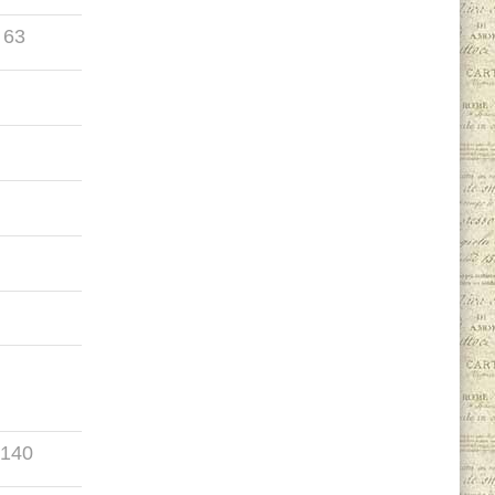
63
140