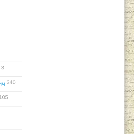
3
340
ич
105