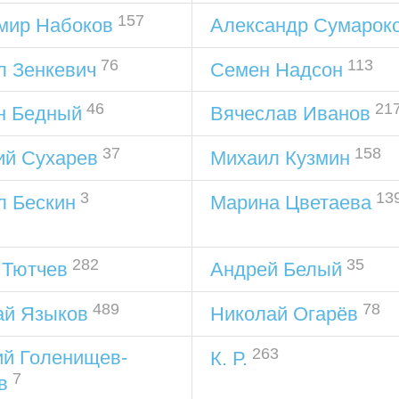
157
мир Набоков
Александр Сумарок
76
113
л Зенкевич
Семен Надсон
46
21
н Бедный
Вячеслав Иванов
37
158
ий Сухарев
Михаил Кузмин
3
13
л Бескин
Марина Цветаева
282
35
 Тютчев
Андрей Белый
489
78
ай Языков
Николай Огарёв
263
ий Голенищев-
К. Р.
7
в