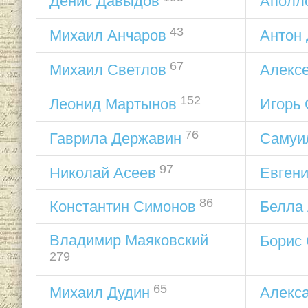
Денис Давыдов
Аполл
43
Михаил Анчаров
Антон 
67
Михаил Светлов
Алексе
152
Леонид Мартынов
Игорь
76
Гаврила Державин
Самуи
97
Николай Асеев
Евген
86
Константин Симонов
Белла
Владимир Маяковский
Борис
279
65
Михаил Дудин
Алекс