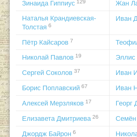
129
Зинаида Гиппиус
Жан Л
Наталья Крандиевская-
Иван Д
6
Толстая
7
Пётр Кайсаров
Теофи
19
Николай Павлов
Эллис
37
Сергей Соколов
Иван И
67
Борис Поплавский
Иван 
17
Алексей Мерзляков
Георг 
26
Елизавета Дмитриева
Семён
6
Джордж Байрон
Никол