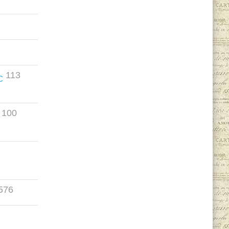
113
с
100
576