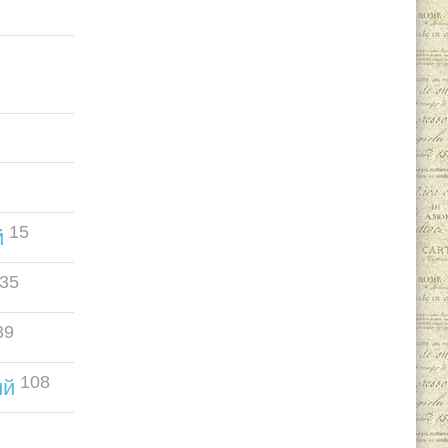
15
й
35
39
108
ий