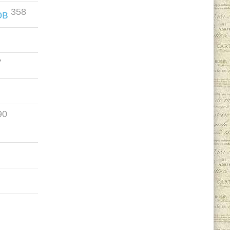
358
ов
7
90