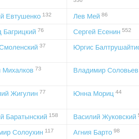
336
132
86
ий Евтушенко
Лев Мей
76
552
 Багрицкий
Сергей Есенин
37
 Смоленский
Юргис Балтрушайти
73
й Михалков
Владимир Соловьев
77
44
лий Жигулин
Юнна Мориц
158
й Баратынский
Василий Жуковский
117
98
мир Солоухин
Агния Барто