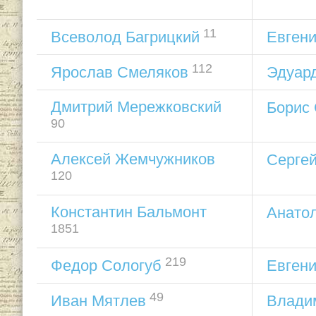
11
Всеволод Багрицкий
Евген
112
Ярослав Смеляков
Эдуард
Дмитрий Мережковский
Борис
90
Алексей Жемчужников
Серге
120
Константин Бальмонт
Анато
1851
219
Федор Сологуб
Евгени
49
Иван Мятлев
Влади