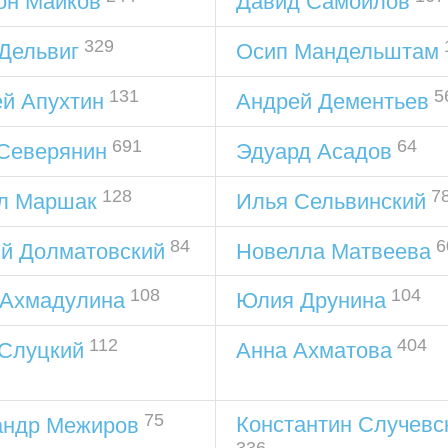
он Майков
Давид Самойлов
329
Дельвиг
Осип Мандельштам
131
5
й Апухтин
Андрей Дементьев
691
64
 Северянин
Эдуард Асадов
128
7
л Маршак
Илья Сельвинский
84
6
ий Долматовский
Новелла Матвеева
108
104
 Ахмадулина
Юлия Друнина
112
404
 Слуцкий
Анна Ахматова
75
Константин Случевс
андр Межиров