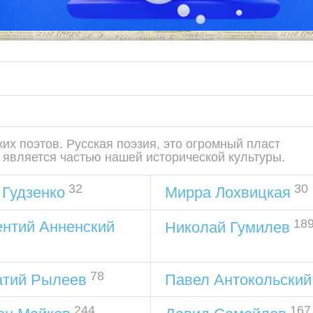
их поэтов. Русская поэзия, это огромный пласт
 является частью нашей исторической культуры.
32
30
Гудзенко
Мирра Лохвицкая
18
ентий Анненский
Николай Гумилев
78
атий Рылеев
Павел Антокольский
244
167