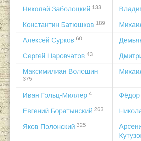
133
Николай Заболоцкий
Влади
189
Константин Батюшков
Михаи
60
Алексей Сурков
Демья
43
Сергей Наровчатов
Дмитр
Максимилиан Волошин
Михаи
375
4
Иван Гольц-Миллер
Фёдор
263
Евгений Боратынский
Никол
325
Арсен
Яков Полонский
Кутузо