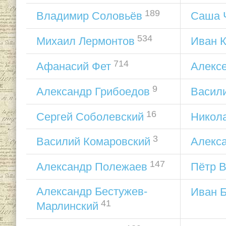
189
Владимир Соловьёв
Саша 
534
Михаил Лермонтов
Иван 
714
Афанасий Фет
Алексе
9
Александр Грибоедов
Васил
16
Сергей Соболевский
Никол
3
Василий Комаровский
Алекс
147
Александр Полежаев
Пётр 
Александр Бестужев-
Иван 
41
Марлинский