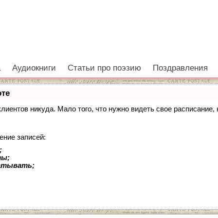
е
а
Аудиокниги
Статьи про поэзию
Поздравления
оте
 клиентов никуда. Мало того, что нужно видеть свое расписание
ение записей:
;
ты;
батывать;