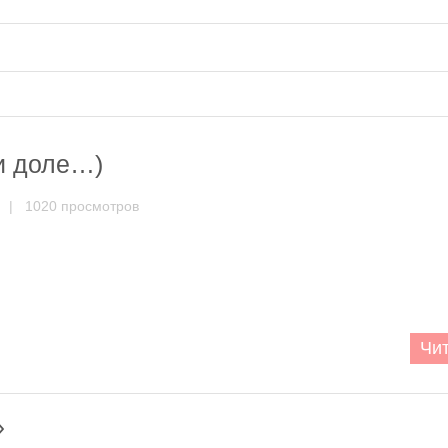
чи доле…)
| 1020 просмотров
Чит
»