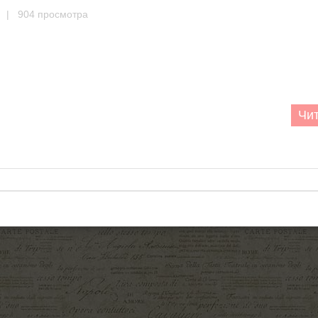
| 904 просмотра
Чит