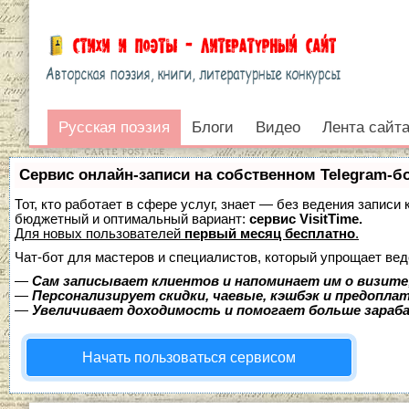
Жизнь поэтов
Песни на стихи
Литература и книги
Сказки и колыбельны
Русская поэзия
Русская поэзия
Блоги
Видео
Лента сайт
Войти
Сервис онлайн-записи на собственном Telegram-б
Тот, кто работает в сфере услуг, знает — без ведения записи
бюджетный и оптимальный вариант:
сервис VisitTime.
Для новых пользователей
первый месяц бесплатно
.
Чат-бот для мастеров и специалистов, который упрощает вед
—
Сам записывает клиентов и напоминает им о визите
—
Персонализирует скидки, чаевые, кэшбэк и предопла
—
Увеличивает доходимость и помогает больше зара
Начать пользоваться сервисом