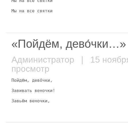
Мы на все святки́
Мы на все святки
«Пойдём, дево́чки…»
Администратор
| 15 ноябр
просмотр
Пойдём, дево́чки,
Завивать веночки!
Завьём веночки,