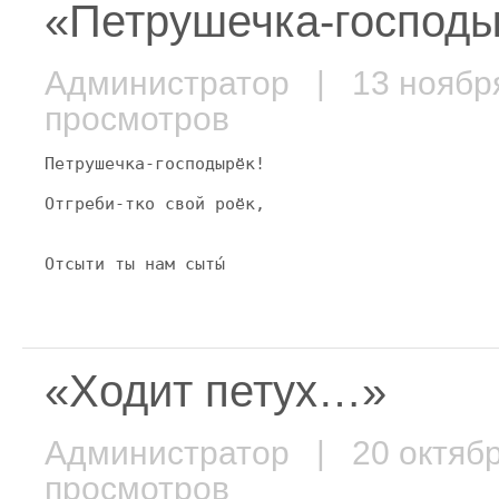
«Петрушечка-господыр
Администратор
| 13 ноябр
просмотров
Петрушечка-господырёк!
Отгреби-тко свой роёк,
Отсыти ты нам сыты́
«Ходит петух…»
Администратор
| 20 октяб
просмотров