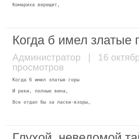
Комариха верещит,
Когда б имел златые 
Администратор
| 16 октяб
просмотров
Когда б имел златые горы
И реки, полные вина,
Все отдал бы за ласки-взоры,
Глухой, неведомой т