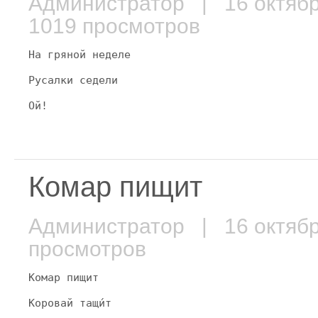
Администратор
| 16 октяб
1019 просмотров
На гряной неделе
Русалки седели
Ой!
Комар пищит
Администратор
| 16 октяб
просмотров
Комар пищит
Коровай тащи́т