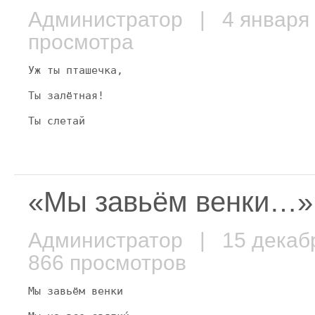
Администратор
| 4 января
просмотра
Уж ты пташечка,
Ты залётная!
Ты слетай
«Мы завьём венки…»
Администратор
| 15 декаб
866 просмотров
Мы завьём венки