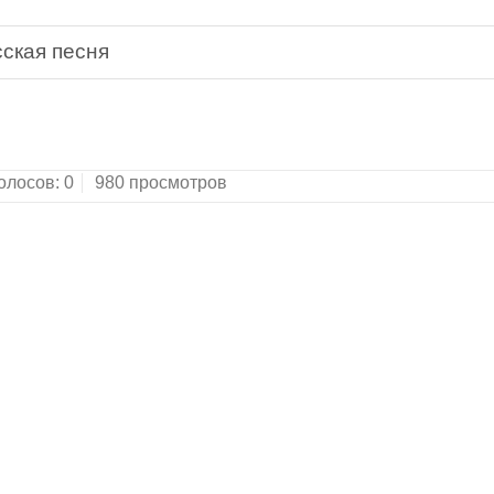
ская песня
олосов:
0
980 просмотров