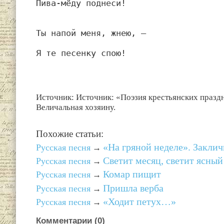
Пива-мёду поднеси!
Ты напой меня, жнею, —
Я те песенку спою!
Источник: Источник: «Поэзия крестьянских празд
Величальная хозяину.
Похожие статьи:
«На гряной неделе». Заклич
Русская песня
→
Светит месяц, светит ясный
Русская песня
→
Комар пищит
Русская песня
→
Пришла верба
Русская песня
→
«Ходит петух…»
Русская песня
→
Комментарии (
0
)