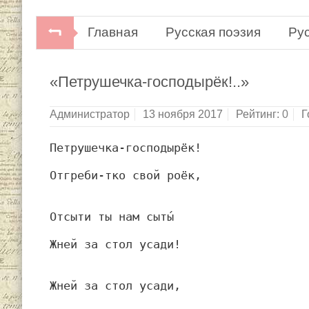
Главная
Русская поэзия
Рус
«Петрушечка-господырёк!..»
Администратор
13 ноября 2017
Рейтинг:
0
Г
Петрушечка-господырёк!
Отгреби-тко свой роёк,
Отсыти ты нам сыты́
Жней за стол усади!
Жней за стол усади,