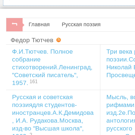
Главная
Русская поэзия
Федор Тютчев
Ф.И.Тютчев. Полное
Три века
собрание
поэзии.С
стихотворений.Ленинград,
Николай 
"Советский писатель",
Просвеще
161
1957.
Русская и советская
Мысль, в
поэзиядля студентов-
рифмами
иностранцев.А.К.Демидова
изд.2е.П
, И.А. Рудакова.Москва,
антологи
изд-во "Высшая школа",
русского
2