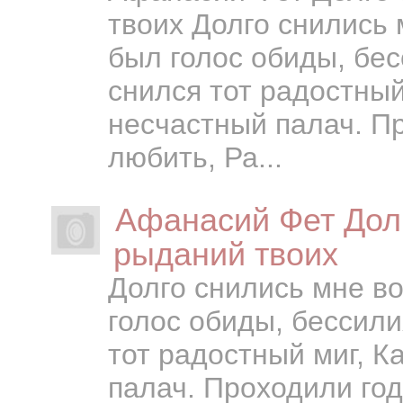
твоих Долго снились
был голос обиды, бес
снился тот радостный
несчастный палач. П
любить, Ра...
Афанасий Фет Дол
рыданий твоих
Долго снились мне во
голос обиды, бессили
тот радостный миг, К
палач. Проходили год