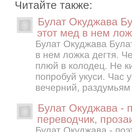
Читайте также:
Булат Окуджава Б
этот мед в нем лож
Булат Окуджава Булат
в нем ложка дегтя. Че
плюй в колодец. Не к
попробуй укуси. Час 
вечерний, раздумьям -
Булат Окуджава - 
переводчик, прозаи
Булат Окуджава - поэ