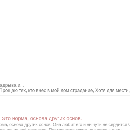
адрыва и...
Прощаю тех, кто внёс в мой дом страдание, Хотя для мести, 
, Это норма, основа других основ.
орма, основа других основ. Она любит его и ни чуть не сердится 
на вечно всё меняется, Постоянство таким не всегда к лицу.