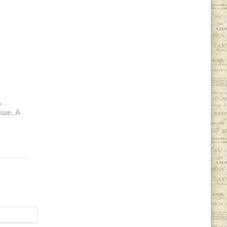
ь
чше, А