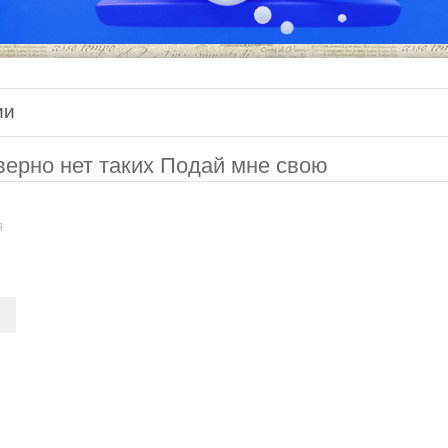
ии
верно нет таких Подай мне свою
я