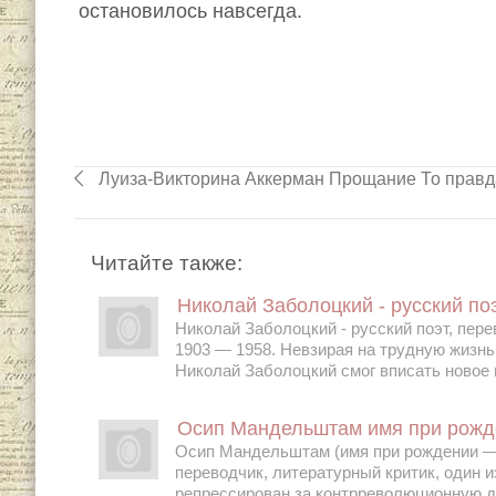
остановилось навсегда.
Луиза-Викторина Аккерман Прощание То правда 
Читайте также:
Николай Заболоцкий - русский поэ
Николай Заболоцкий - русский поэт, пере
1903 — 1958. Невзирая на трудную жизнь
Николай Заболоцкий смог вписать новое в
Осип Мандельштам имя при рожд
Осип Мандельштам (имя при рождении — 
переводчик, литературный критик, один и
репрессирован за контрреволюционную де