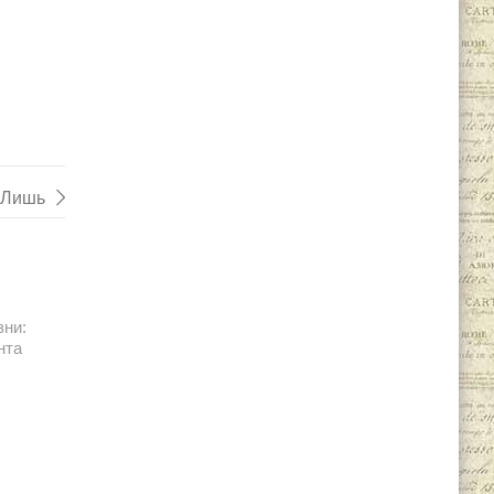
- Лишь
зни:
нта