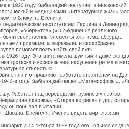
е в 1920 году, Заболоцкий поступает в Московский
лологический и медицинский. Литературная жизнь Мо
ем то Блоку, то Есенину.
в педагогическом институте им. Герцена в Ленинград
авторов, «обериутов» («Объединение реального
ия были свойственны элементы алогизма, абсурда,
альными приемами, а выражали, и своеобразно,
руппе помогает поэту найти свой путь.
 в 1926 году. Эта книга имела шумный и даже сканд
ика гротеска и косноязычия, нарушения ритма и мет
ратурная стилистика.
обвинению и отправляют работать строителем на Да
30-1940-е годы Заболоцкий пишет «Метаморфозы», «Л
кву. Работает над переводами грузинских поэтов,
Некрасивая девочка», «Старая актриса» и др., котор
оду он побывал в Италии.
 Шагала, Брейгеля. Умение видеть мир глазами
 инфаркт, а 14 октября 1958 года его больное сердц