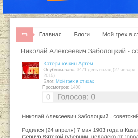
Главная
Блоги
Мой грех в с
Николай Алексеевич Заболоцкий - со
Катериночкин Артём
Опубликовано:
3471 день назад (27 января
2015)
Блог:
Мой грех в стихах
Просмотров:
1490
Голосов: 0
0
Николай Алексеевич Заболоцкий - советский
Родился (24 апреля) 7 мая 1903 года в Каза
Сернур Вятской губернии, недалеко от горо