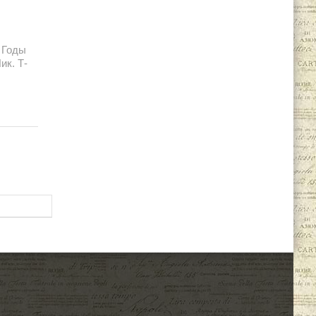
. Годы
ик. Т-