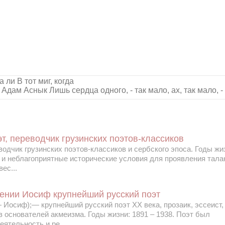
ли В тот миг, когда
Адам Аснык Лишь сердца одного, - так мало, ах, так мало, 
т, переводчик грузинских поэтов-классиков
водчик грузинских поэтов-классиков и сербского эпоса. Годы жи
 и неблагоприятные исторические условия для проявления тала
ес...
ении Иосиф крупнейший русский поэт
Иосиф);— крупнейший русский поэт XX века, прозаик, эссеист,
з основателей акмеизма. Годы жизни: 1891 – 1938. Поэт был
ятельность и ре...