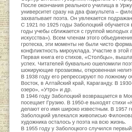
После окончания реального училища в Уржум
университет сразу на два факультета – фи
захватывает поэта. Он увлекается подражани
С 1921 по 1925 годы Заболоцкий обучается 
годы учебы сближается с группой молодых 
искусства»). Всем членам этого объединен
гротеска, эти моменты не были чисто форм
конфликтность мироуклада. Участие в этой г
Первая книга его стихов, «Столбцы», вышла
успех. Читателей буквально ошеломили поэт
шокирующие прозаизмы, откровенная нелите
В 1938 году его репрессируют по ложному 
Восток, в Алтайский край, Караганду. В 19
озеро», «Утро» и др.
В 1946 году Заболоцкий возвращается в Мос
посещает Грузию. В 1950-е выходят стихи «
делают его имя широко известным. В 1957 г
Заболоцкий увлекался живописью Филонова,
художника осталось у поэта на всю жизнь.
В 1955 году у Заболоцкого случился первый