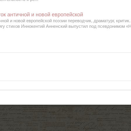
ток античной и новой европейской
чной и новой европейской поэзии переводчик, драматург, критик
игу стихов Иннокентий Анненский выпустил под псевдонимом «Н