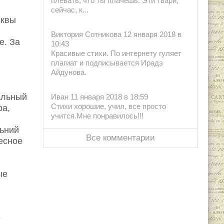
плевать, что ты плачешь. Эти твари,
сейчас, к...
сквы
Виктория Сотникова 12 января 2018 в
е. За
10:43
Красивые стихи. По интернету гуляет
плагиат и подписывается Ирадэ
Айдунова.
альный
Иван 11 января 2018 в 18:59
Стихи хорошие, учил, все просто
ра,
учится.Мне понравилось!!!
льний
Все комментарии
есное
ые
е