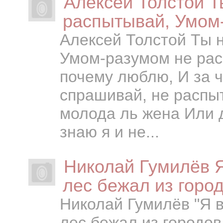
Алексей Толстой Т
распытывай, Умом
Алексей Толстой Ты 
Умом-разумом не рас
почему люблю, И за ч
спрашивай, не распыт
молода ль жена Или 
знаю я и не...
Николай Гумилёв Я
лес бежал из город
Николай Гумилёв "Я в
лес бежал из городо