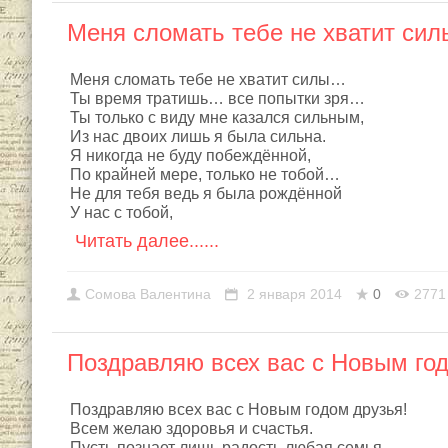
Меня сломать тебе не хватит сил
Меня сломать тебе не хватит силы…
Ты время тратишь… все попытки зря…
Ты только с виду мне казался сильным,
Из нас двоих лишь я была сильна.
Я никогда не буду побеждённой,
По крайней мере, только не тобой…
Не для тебя ведь я была рождённой
У нас с тобой,
Читать далее......
Сомовa Валентина
2 января 2014
0
2771
Поздравляю всех вас с Новым го
Поздравляю всех вас с Новым годом друзья!
Всем желаю здоровья и счастья.
Пусть познает лишь радость любая семья,