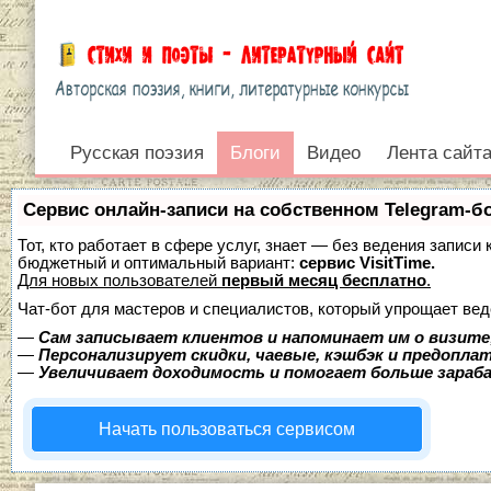
Жизнь поэтов
Песни на стихи
Литература и книги
Сказки и колыбельны
Русская поэзия
Блоги
Блоги
Видео
Лента сайт
Войти
Сервис онлайн-записи на собственном Telegram-б
Тот, кто работает в сфере услуг, знает — без ведения записи
бюджетный и оптимальный вариант:
сервис VisitTime.
Для новых пользователей
первый месяц бесплатно
.
Чат-бот для мастеров и специалистов, который упрощает вед
—
Сам записывает клиентов и напоминает им о визите
—
Персонализирует скидки, чаевые, кэшбэк и предопла
—
Увеличивает доходимость и помогает больше зара
Начать пользоваться сервисом