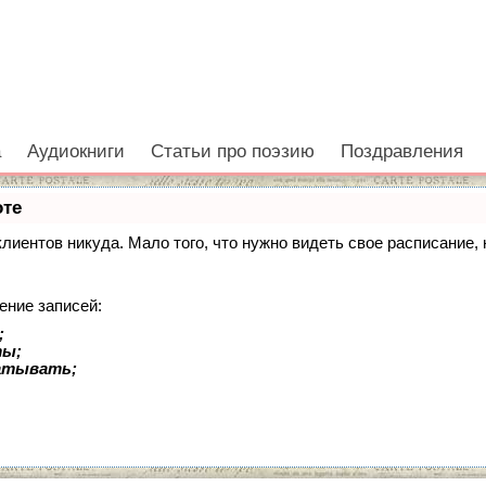
е
а
Аудиокниги
Статьи про поэзию
Поздравления
оте
 клиентов никуда. Мало того, что нужно видеть свое расписание
ение записей:
;
ты;
батывать;