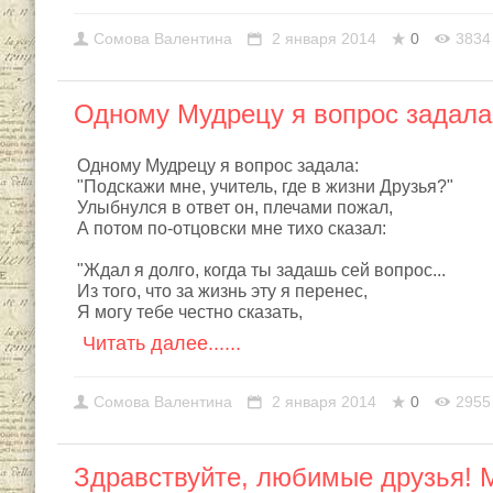
Сомовa Валентина
2 января 2014
0
3834
Одному Мудрецу я вопрос задала 
Одному Мудрецу я вопрос задала:
"Подскажи мне, учитель, где в жизни Друзья?"
Улыбнулся в ответ он, плечами пожал,
А потом по-отцовски мне тихо сказал:
"Ждал я долго, когда ты задашь сей вопрос...
Из того, что за жизнь эту я перенес,
Я могу тебе честно сказать,
Читать далее......
Сомовa Валентина
2 января 2014
0
2955
Здравствуйте, любимые друзья! 