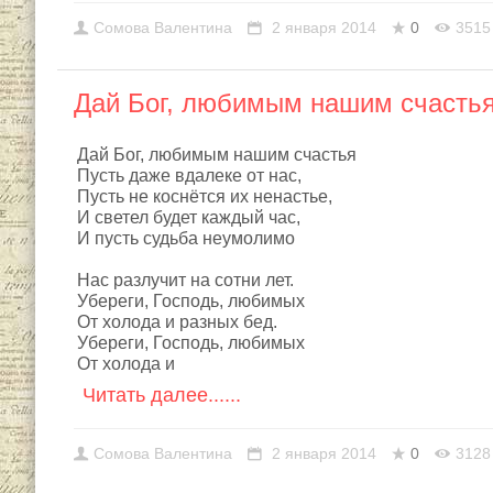
Сомовa Валентина
2 января 2014
0
3515
Дай Бог, любимым нашим счастья 
Дай Бог, любимым нашим счастья
Пусть даже вдалеке от нас,
Пусть не коснётся их ненастье,
И светел будет каждый час,
И пусть судьба неумолимо
Нас разлучит на сотни лет.
Убереги, Господь, любимых
От холода и разных бед.
Убереги, Господь, любимых
От холода и
Читать далее......
Сомовa Валентина
2 января 2014
0
3128