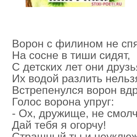
Ворон с филином не спя
На сосне в тиши сидят,
С детских лет они друзь
Их водой разлить нельз
Встрепенулся ворон вдр
Голос ворона упруг:
- Ох, дружище, не смолч
Дай тебя я огорчу!
Страшный ты и неуклюж