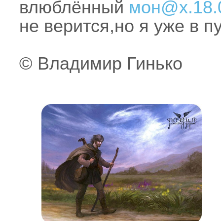
влюблённый
мон@х.18.
не верится,но я уже в пути
© Владимир Гинько