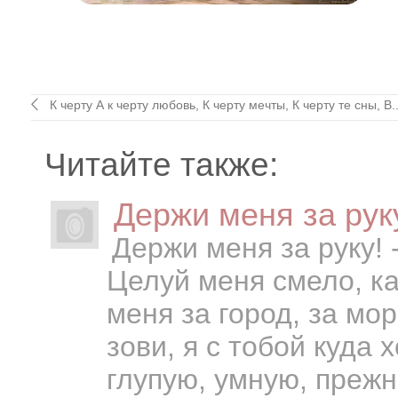
К черту А к черту любовь, К черту мечты, К черту те сны, В..
Читайте также:
Держи меня за руку!
Держи меня за руку! -
Целуй меня смело, ка
меня за город, за море
зови, я с тобой куда
глупую, умную, прежн