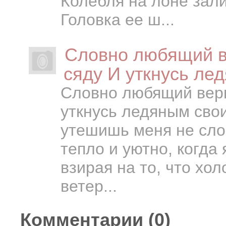
Колебля на лоне зал
Головка ее ш...
Словно любящий ве
сяду И уткнусь ле
Словно любящий верны
уткнусь ледяным сво
утешишь меня не сло
тепло и уютно, когда 
взирая на то, что хо
ветер...
Комментарии (
0
)