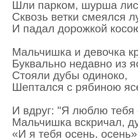
Шли парком, шурша лис
Сквозь ветки смеялся л
И падал дорожкой косою
Мальчишка и девочка кр
Буквально недавно из я
Стояли дубы одиноко,
Шептался с рябиною ясе
И вдруг: "Я люблю тебя 
Мальчишка вскричал, д
«И я тебя осень, осень