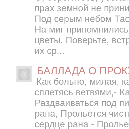
прах земной не прин
Под серым небом Тао
На миг припомнилис
цветы. Поверьте, вст
их ср...
БАЛЛАДА О ПРО
Как больно, милая, к
сплетясь ветвями,- К
Раздваиваться под пи
рана, Прольется чист
сердце рана - Пролье