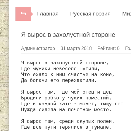
Главная
Русская поэзия
Ми
Советская поэзия. В 2-х томах.Библиоте
Я вырос в захолустной стороне
Художественная литература, 1977.
Администратор
31 марта 2018
Рейтинг:
0
Го
Я вырос в захолустной стороне,

Где мужики невесело шутили,

Что ехало к ним счастье на коне,

Да богачи его перехватили.

Я вырос там, где мой отец и дед

Бродили робко у чужих поместий,

Где в каждой хате - может, тыщу лет

Нужда сидела на почетном месте.

Я вырос там, среди скупых полей,

Где все пути терялися в тумане,
