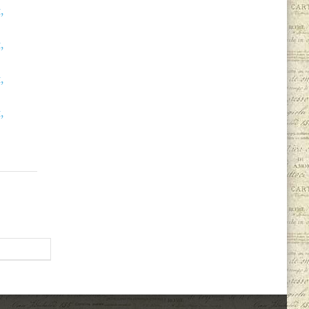
,
,
,
,