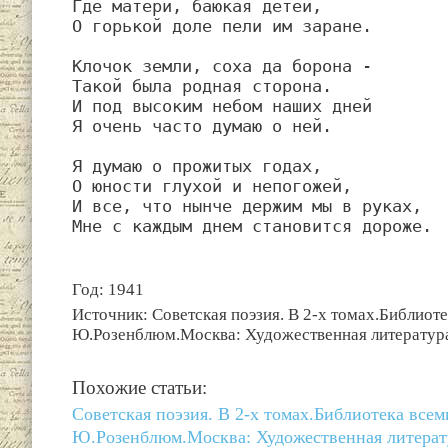
Где матери, баюкая детей,

О горькой доле пели им заране.

Клочок земли, соха да борона -

Такой была родная сторона.

И под высоким небом наших дней

Я очень часто думаю о ней.

Я думаю о прожитых годах,

О юности глухой и непогожей,

И все, что нынче держим мы в руках,

Мне с каждым днем становится дороже.
Год: 1941
Источник: Советская поэзия. В 2-х томах.Библиот
Ю.Розенблюм.Москва: Художественная литература
Похожие статьи:
Советская поэзия. В 2-х томах.Библиотека все
Ю.Розенблюм.Москва: Художественная литерату