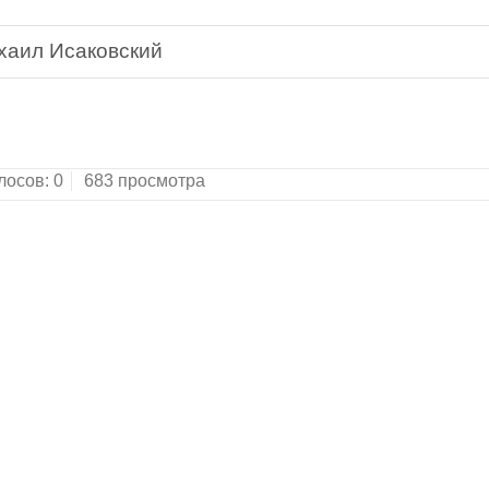
хаил Исаковский
ка всемирной литературы. Серия третья.Редакто
лосов:
0
683 просмотра