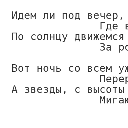
Идем ли под вечер, 
              Где все стоит в пыли,

По солнцу движемся 
              За ров и лес ушли.

Вот ночь со всем у
              Перерывает связь,

А звезды, с высоты
       