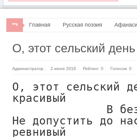
Главная
Русская поэзия
Афанаси
Афанасий Фет. Воздушный город.Стихотворения 
О, этот сельский день 
"Центр-100", 1996.
Администратор
2 июня 2018
Рейтинг:
0
Голосов:
0
О, этот сельский де
красивый

              В безмолвии я чту.

Не допустить до нас
ревнивый
