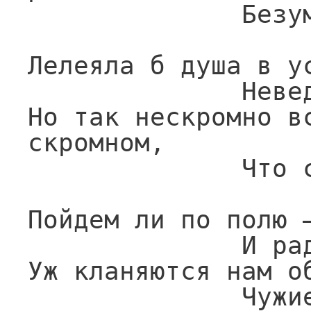
              Безумную мечту.

Лелеяла б душа в ус
              Неведомую даль,

Но так нескромно вс
скромном,

              Что стыдно мне и жаль.

Пойдем ли по полю —
              И радует ходьба,

Уж кланяются нам об
              Чужие все хлеба.
