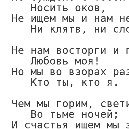
   Носить оков,

Не ищем мы и нам не
   Ни клятв, ни слов.

Не нам восторги и п
   Любовь моя!

Но мы во взорах раз
   Кто ты, кто я.

Чем мы горим, свети
   Во тьме ночей;

И счастья ищем мы з