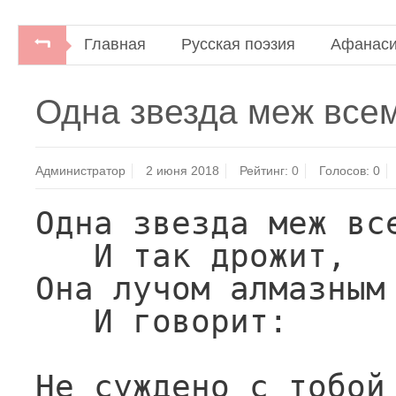
Главная
Русская поэзия
Афанаси
Афанасий Фет. Воздушный город.Стихотворения 
Одна звезда меж всем
"Центр-100", 1996.
Администратор
2 июня 2018
Рейтинг:
0
Голосов:
0
Одна звезда меж все
   И так дрожит,

Она лучом алмазным 
   И говорит:

Не суждено с тобой 