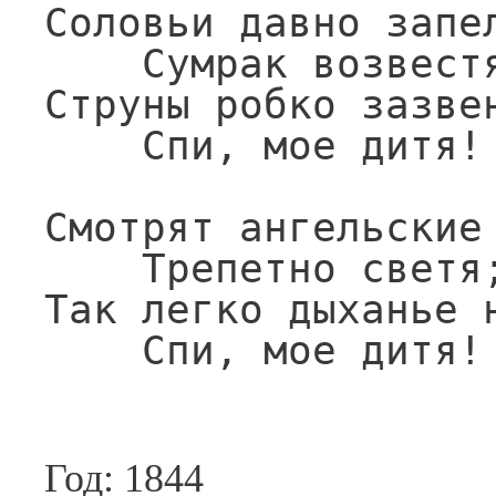
Соловьи давно запел
    Сумрак возвестя;

Струны робко зазвен
    Спи, мое дитя!

Смотрят ангельские 
    Трепетно светя;

Так легко дыханье н
    Спи, мое дитя!
Год: 1844