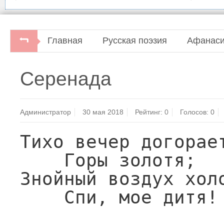
Главная
Русская поэзия
Афанаси
Афанасий Фет. Воздушный город.Стихотворения 
Серенада
"Центр-100", 1996.
Администратор
30 мая 2018
Рейтинг:
0
Голосов:
0
Тихо вечер догорает
    Горы золотя;

Знойный воздух холо
    Спи, мое дитя!
