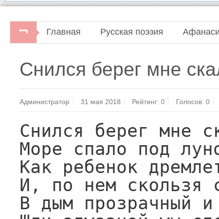
Главная
Русская поэзия
Афанаси
Афанасий Фет. Воздушный город.Стихотворения 
Снился берег мне ска
"Центр-100", 1996.
Администратор
31 мая 2018
Рейтинг:
0
Голосов:
0
Снился берег мне ск
Море спало под луно
Как ребенок дремлет
И, по нем скользя с
В дым прозрачный и 