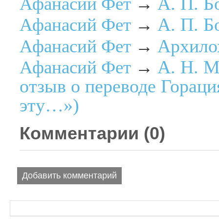
А. П. Б
Афанасий Фет
→
А. П. Б
Афанасий Фет
→
Архило
Афанасий Фет
→
A. H. М
Афанасий Фет
→
отзыв о переводе Гораци
эту…»)
Комментарии (
0
)
Добавить комментарий