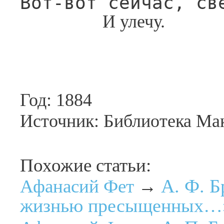
Вот-вот сейчас, св
И улечу.
Год: 1884
Источник: Библиотека М
Похожие статьи:
А. Ф. 
Афанасий Фет
→
жизнью пресыщенных…