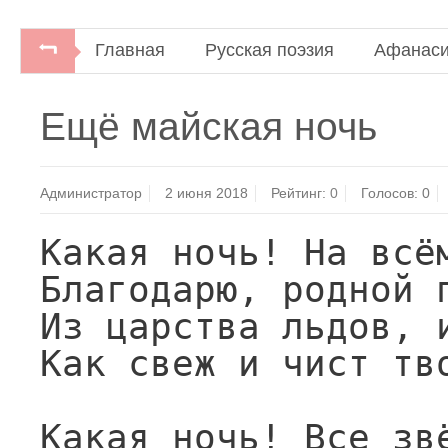
Главная
Русская поэзия
Афанаси
Русская и советская поэзиядля студентов-иност
Ещё майская ночь
"Высшая школа", 1969.
Администратор
2 июня 2018
Рейтинг:
0
Голосов:
0
Какая ночь! На всём
Благодарю, родной п
Из царства льдов, 
Как свеж и чист тво
Какая ночь! Все звё