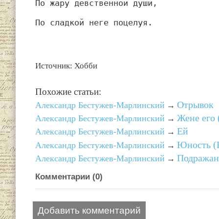
По жару девственной души,
По сладкой неге поцелуя.
Источник: Хобби
Похожие статьи:
Отрывок
Александр Бестужев-Марлинский
→
Жене его 
Александр Бестужев-Марлинский
→
Ей
Александр Бестужев-Марлинский
→
Юность (
Александр Бестужев-Марлинский
→
Подражан
Александр Бестужев-Марлинский
→
Комментарии (
0
)
Добавить комментарий