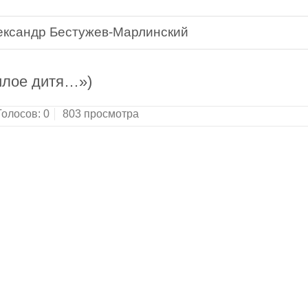
ександр Бестужев-Марлинский
милое дитя…»)
Голосов:
0
803 просмотра