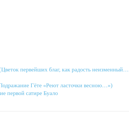
(Цветок первейших благ, как радость неизменный…
Подражание Гёте «Реют ласточки весною…»)
ие первой сатире Буало