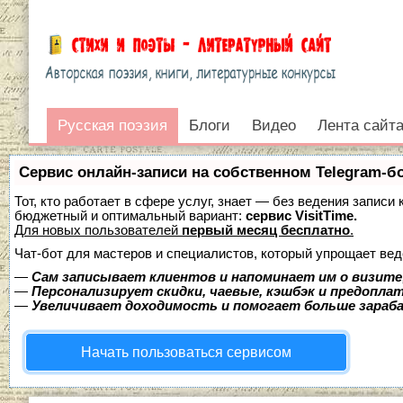
Русская поэзия
Русская поэзия
Блоги
Видео
Лента сайт
Войти
Сервис онлайн-записи на собственном Telegram-б
Тот, кто работает в сфере услуг, знает — без ведения записи
бюджетный и оптимальный вариант:
сервис VisitTime.
Для новых пользователей
первый месяц бесплатно
.
Чат-бот для мастеров и специалистов, который упрощает вед
—
Сам записывает клиентов и напоминает им о визите
—
Персонализирует скидки, чаевые, кэшбэк и предопла
—
Увеличивает доходимость и помогает больше зара
Начать пользоваться сервисом