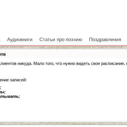
а
Аудиокниги
Статьи про поэзию
Поздравления
оте
 клиентов никуда. Мало того, что нужно видеть свое расписание
ение записей:
;
ты;
батывать;