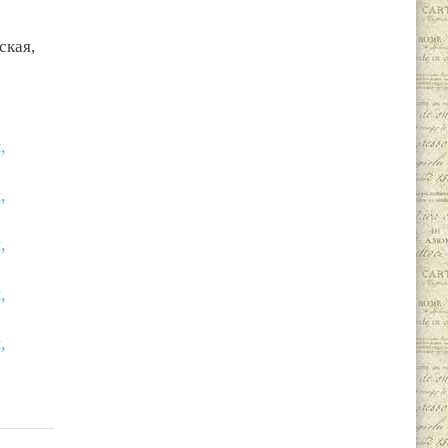
ская,
,
,
,
,
,