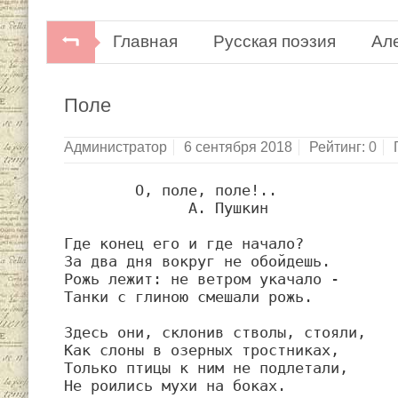
Главная
Русская поэзия
Ал
Советская поэзия. В 2-х томах.Библиоте
Поле
Художественная литература, 1977.
Администратор
6 сентября 2018
Рейтинг:
0
        О, поле, поле!..

              А. Пушкин

Где конец его и где начало?

За два дня вокруг не обойдешь.

Рожь лежит: не ветром укачало -

Танки с глиною смешали рожь.

Здесь они, склонив стволы, стояли,

Как слоны в озерных тростниках,

Только птицы к ним не подлетали,

Не роились мухи на боках.
