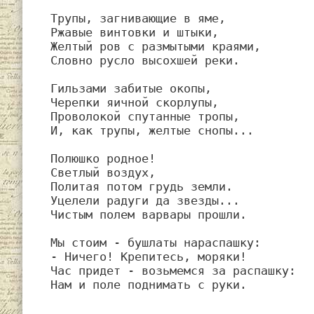
Трупы, загнивающие в яме,

Ржавые винтовки и штыки,

Желтый ров с размытыми краями,

Словно русло высохшей реки.

Гильзами забитые окопы,

Черепки яичной скорлупы,

Проволокой спутанные тропы,

И, как трупы, желтые снопы...

Полюшко родное!

Светлый воздух,

Политая потом грудь земли.

Уцелели радуги да звезды...

Чистым полем варвары прошли.

Мы стоим - бушлаты нараспашку:

- Ничего! Крепитесь, моряки!

Час придет - возьмемся за распашку:

Нам и поле поднимать с руки.