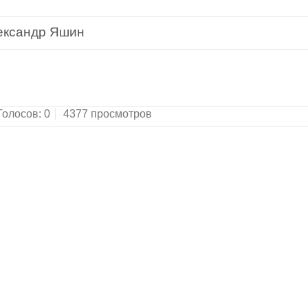
ександр Яшин
ка всемирной литературы. Серия третья.Редакто
Голосов:
0
4377 просмотров