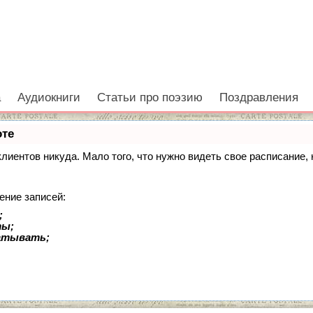
а
Аудиокниги
Статьи про поэзию
Поздравления
оте
 клиентов никуда. Мало того, что нужно видеть свое расписание
ение записей:
;
ты;
батывать;