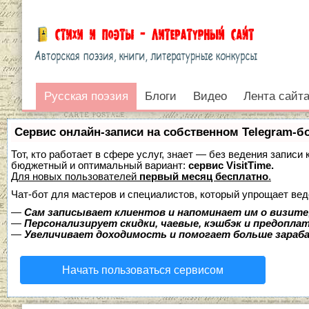
Русская поэзия
Русская поэзия
Блоги
Видео
Лента сайт
Войти
Сервис онлайн-записи на собственном Telegram-б
Тот, кто работает в сфере услуг, знает — без ведения записи
бюджетный и оптимальный вариант:
сервис VisitTime.
Для новых пользователей
первый месяц бесплатно
.
Чат-бот для мастеров и специалистов, который упрощает вед
—
Сам записывает клиентов и напоминает им о визите
—
Персонализирует скидки, чаевые, кэшбэк и предопла
—
Увеличивает доходимость и помогает больше зара
Начать пользоваться сервисом