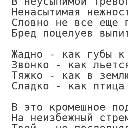
В неусыпимой тревог
Ненасытимая нежност
Словно не все еще п
Бред поцелуев выпит
Жадно - как губы к 
Звонко - как льется
Тяжко - как в землю
Сладко - как птица 
В это кромешное под
На неизбежный стрем