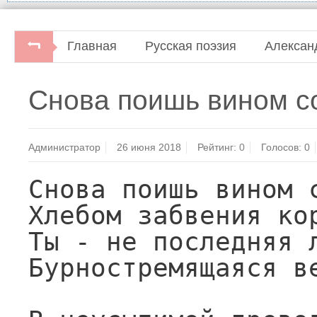
Главная
Русская поэзия
Алексан
Александр Кочетков. С любимыми не расставай
Снова поишь вином с
писатель, 1985.
Администратор
26 июня 2018
Рейтинг:
0
Голосов:
0
Снова поишь вином с
Хлебом забвения кор
Ты - не последняя л
Бурностремящаяся ве