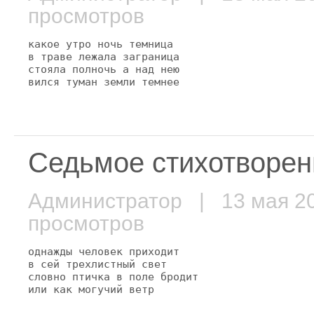
просмотров
какое утро ночь темница

в траве лежала заграница

стояла полночь а над нею

вился туман земли темнее
Седьмое стихотворен
Администратор
| 13 мая 
просмотров
однажды человек приходит

в сей трехлистный свет

словно птичка в поле бродит

или как могучий ветр