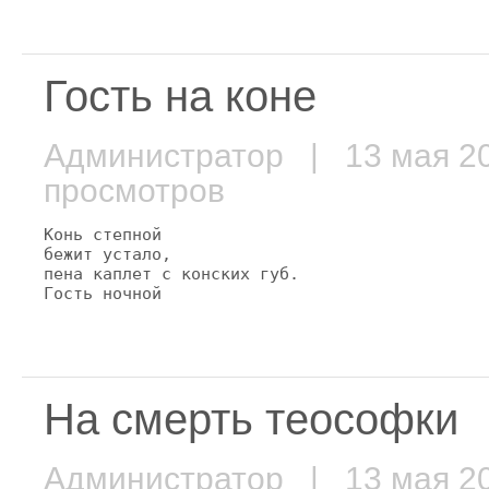
Гость на коне
Администратор
| 13 мая 
просмотров
Конь степной

бежит устало,

пена каплет с конских губ.

Гость ночной
На смерть теософки
Администратор
| 13 мая 