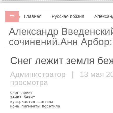
Главная
Русская поэзия
Алексан
Александр Введенски
сочинений.Анн Арбор:
Снег лежит земля беж
Администратор
| 13 мая 
просмотра
снег лежит

земля бежит

кувыркаются светила

ночь пигменты посетила