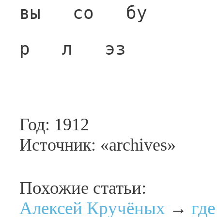
вы   со   бу
р   л   эз
Год: 1912
Источник: «archives»
Похожие статьи:
где
Алексей Кручёных
→