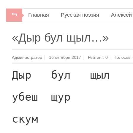
Главная
Русская поэзия
Алексей
«Дыр бул щыл…»
Администратор
16 октября 2017
Рейтинг:
0
Голосов:
Дыр   бул   щыл
убеш  щур
скум