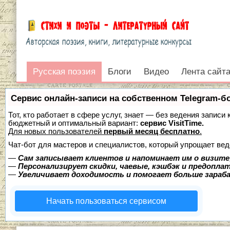
Русская поэзия
Русская поэзия
Блоги
Видео
Лента сайт
Войти
Сервис онлайн-записи на собственном Telegram-б
Тот, кто работает в сфере услуг, знает — без ведения записи
бюджетный и оптимальный вариант:
сервис VisitTime.
Для новых пользователей
первый месяц бесплатно
.
Чат-бот для мастеров и специалистов, который упрощает вед
—
Сам записывает клиентов и напоминает им о визите
—
Персонализирует скидки, чаевые, кэшбэк и предопла
—
Увеличивает доходимость и помогает больше зара
Начать пользоваться сервисом