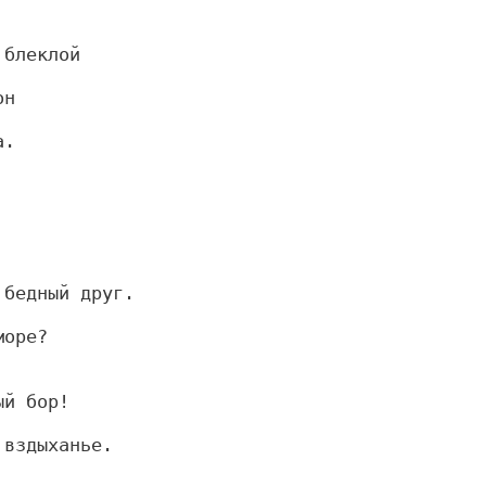
 блеклой
он
а.
 бедный друг.
море?
ый бор!
 вздыханье.