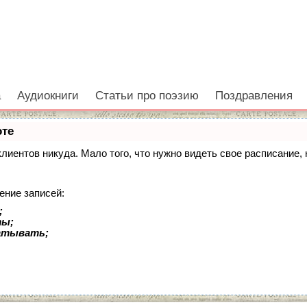
а
Аудиокниги
Статьи про поэзию
Поздравления
оте
 клиентов никуда. Мало того, что нужно видеть свое расписание
ение записей:
;
ты;
батывать;