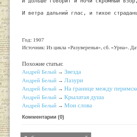
И дольше говорит и ночи скромный взор
И ветра дальний глас, и тихое страдан
Год: 1907
Источник: Из цикла «Разуверенья», сб. «Урна». Да
Похожие статьи:
Звезда
Андрей Белый
→
Лазури
Андрей Белый
→
На границе между перимск
Андрей Белый
→
Крылатая душа
Андрей Белый
→
Мои слова
Андрей Белый
→
Комментарии (
0
)