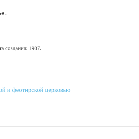
,
ье.
та создания: 1907.
ой и феотирской церковью