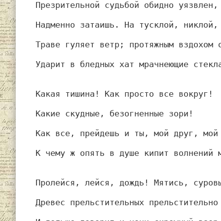
Презрительной судьбой обидно уязвлен,
Надменно затаишь. На тусклой, никлой,
Траве гуляет ветр; протяжным вздохом 
Ударит в бледных хат мрачнеющие стекл
Какая тишина! Как просто все вокруг!
Какие скудные, безогненные зори!
Как все, прейдешь и ты, мой друг, мой
К чему ж опять в душе кипит волнений 
Пролейся, лейся, дождь! Мятись, суров
Древес прельстительных прельстительно