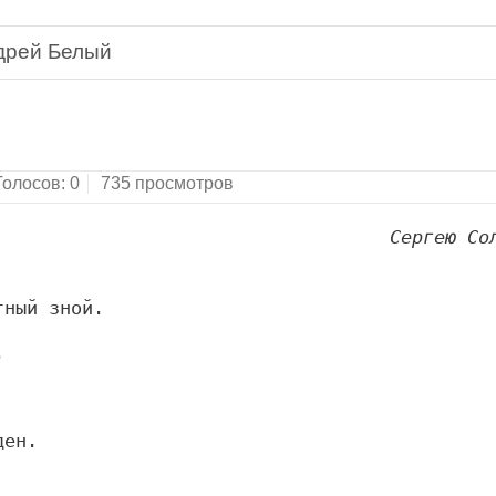
дрей Белый
Голосов:
0
735 просмотров
Сергею Со
тный зной.
.
ден.