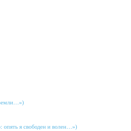
 земли…»)
: опять я свободен и волен…»)