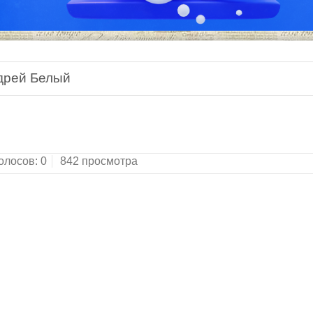
дрей Белый
олосов:
0
842 просмотра