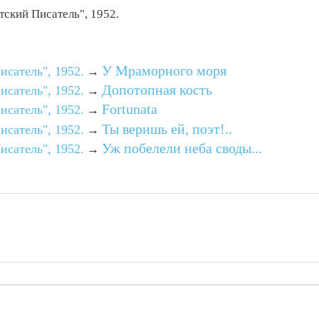
ский Писатель", 1952.
У Мраморного моря
сатель", 1952.
→
Допотопная кость
сатель", 1952.
→
Fortunata
сатель", 1952.
→
Ты веришь ей, поэт!..
сатель", 1952.
→
Уж побелели неба своды...
сатель", 1952.
→