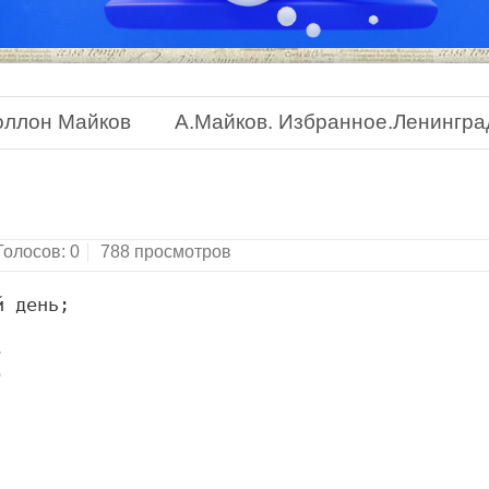
оллон Майков
А.Майков. Избранное.Ленинград
Голосов:
0
788 просмотров
 день;





!