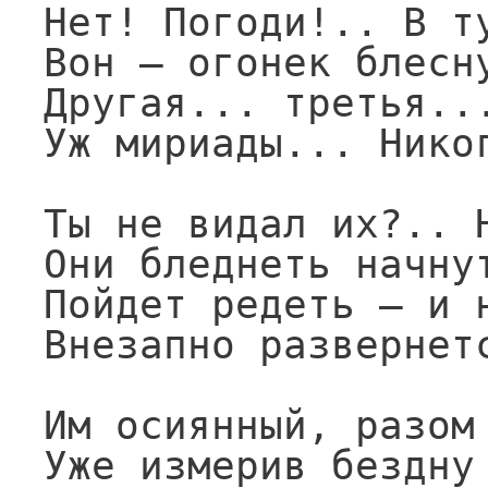
Нет! Погоди!.. В ту
Вон — огонек блесну
Другая... третья...
Уж мириады... Никог
Ты не видал их?.. Н
Они бледнеть начнут
Пойдет редеть — и н
Внезапно развернетс
Им осиянный, разом 
Уже измерив бездну 