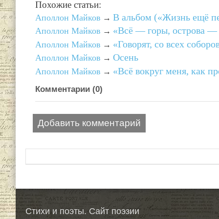
Похожие статьи:
В альбом («Жизнь ещё 
Аполлон Майков
→
«Всё — горы, острова —
Аполлон Майков
→
«Говорят, со всех собор
Аполлон Майков
→
Осень
Аполлон Майков
→
«Всё вокруг меня, как 
Аполлон Майков
→
Комментарии (
0
)
Добавить комментарий
Стихи и поэты. Сайт поэзии