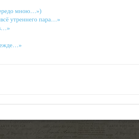
передо мною…»)
 всё утреннего пара…»
ов…»
прежде…»