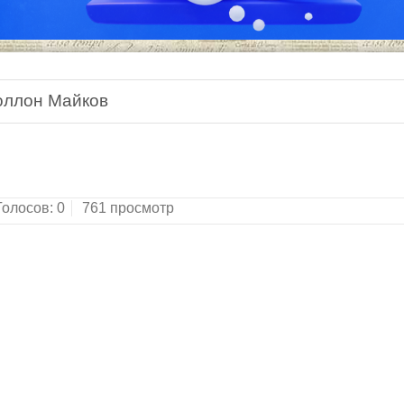
оллон Майков
Голосов:
0
761 просмотр