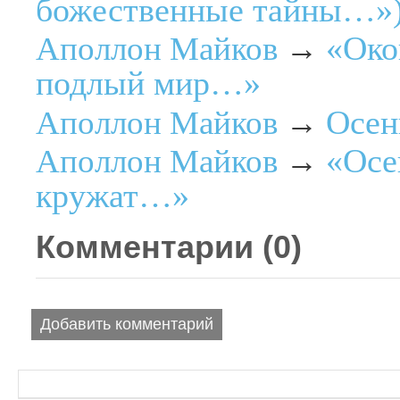
божественные тайны…»
«Око
Аполлон Майков
→
подлый мир…»
Осен
Аполлон Майков
→
«Осе
Аполлон Майков
→
кружат…»
Комментарии (
0
)
Добавить комментарий