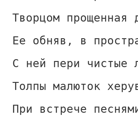
Творцом прощенная 
Ее обняв, в простр
С ней пери чистые 
Толпы малюток херу
При встрече песням