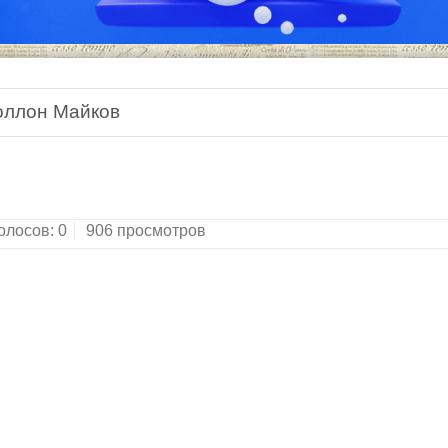
оллон Майков
олосов:
0
906 просмотров