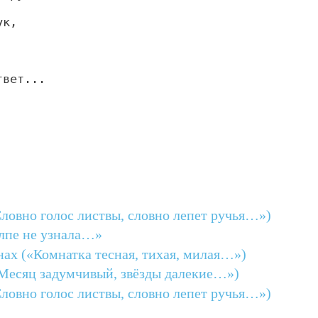
ук,
твет...
Словно голос листвы, словно лепет ручья…»)
лпе не узнала…»
нах («Комнатка тесная, тихая, милая…»)
«Месяц задумчивый, звёзды далекие…»)
Словно голос листвы, словно лепет ручья…»)