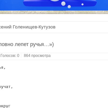
сений Голенищев-Кутузов
словно лепет ручья…»)
Голосов:
0
864 просмотра
ья,
вучат,
округ