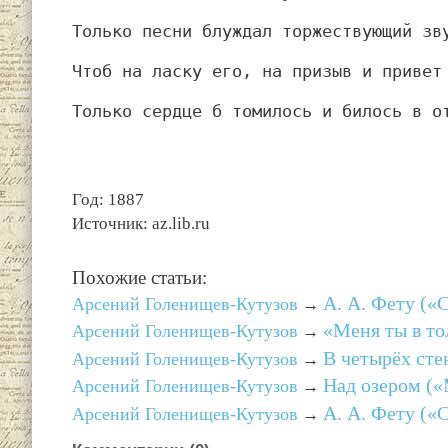
Только песни блуждал торжествующий зв
Чтоб на ласку его, на призыв и привет
Только сердце б томилось и билось в о
Год: 1887
Источник: az.lib.ru
Похожие статьи:
А. А. Фету («
Арсений Голенищев-Кутузов
→
«Меня ты в то
Арсений Голенищев-Кутузов
→
В четырёх сте
Арсений Голенищев-Кутузов
→
Над озером (
Арсений Голенищев-Кутузов
→
А. А. Фету («
Арсений Голенищев-Кутузов
→