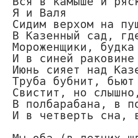
Вся в камыше и ряск
Я и Валя

Сидим верхом на пуш
В Казенный сад, где
Мороженщики, будка 
И в синей раковине 
Июнь сияет над Казе
Труба бубнит, бьют 
Свистит, но слышно,
В полбарабана, в по
И в четверть сна, в