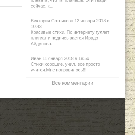
плевать, что ты плачешь. Эти твари,
сейчас, к...
Виктория Сотникова 12 января 2018 в
10:43
Красивые стихи. По интернету гуляет
плагиат и подписывается Ирадэ
Айдунова.
Иван 11 января 2018 в 18:59
Стихи хорошие, учил, все просто
учится.Мне понравилось!!!
Все комментарии