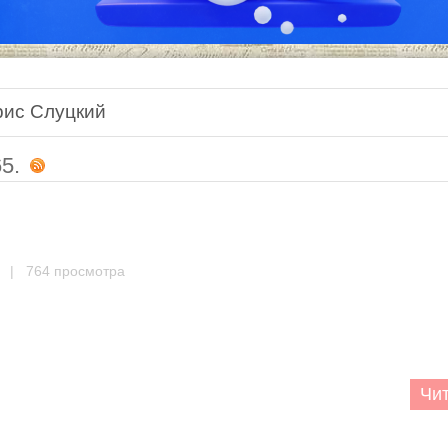
рис Слуцкий
5.
| 764 просмотра
Чит