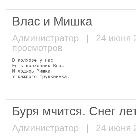
Влас и Мишка
Администратор
| 24 июня
просмотров
В колхозе у нас

Есть колхозник Влас

И лодырь Мишка —

У каждого трудкнижка.
Буря мчится. Снег лет
Администратор
| 24 июня