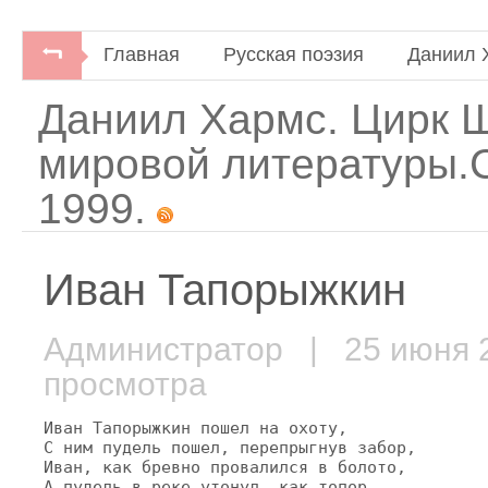
Главная
Русская поэзия
Даниил 
Даниил Хармс. Цирк 
мировой литературы.С
1999.
Иван Тапорыжкин
Администратор
| 25 июня
просмотра
Иван Тапорыжкин пошел на охоту,

С ним пудель пошел, перепрыгнув забор,

Иван, как бревно провалился в болото,

А пудель в реке утонул, как топор.