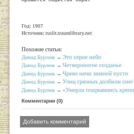
Год: 1907
Источник: ruslit.traumlibrary.net
Похожие статьи:
Это серое небо
Давид Бурлюк
→
Четвероногое созданье
Давид Бурлюк
→
Чрево ночи зимней пусто
Давид Бурлюк
→
Улиц грязных долбили снег
Давид Бурлюк
→
«Умерла покрывшись кре
Давид Бурлюк
→
Комментарии (
0
)
Добавить комментарий