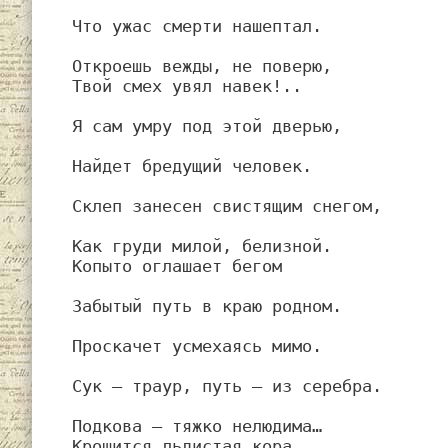
Что ужас смерти нашептал.
Откроешь вежды, не поверю,
Твой смех увял навек!..
Я сам умру под этой дверью,
Найдет бредущий человек.
Склеп занесен свистящим снегом,
Как груди милой, белизной.
Копыто оглашает бегом
Забытый путь в краю родном.
Проскачет усмехаясь мимо.
Сук — траур, путь — из серебра.
Подкова — тяжко нелюдима…
Крошится льдистая кора.